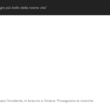
gio più bello della nostra vita”
ShowBiz
News Cinema
News Musica
News Spettacolo
opo l’incidente, in braccio a Viviana. Proseguono le ricerche