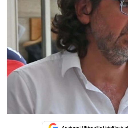
Aggiungi UltimeNotizieFlash al