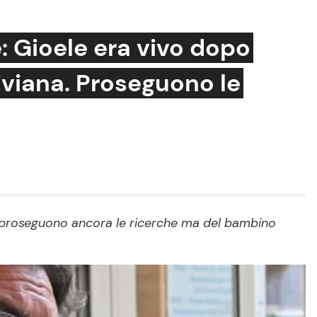
: Gioele era vivo dopo
Viviana. Proseguono le
Cucina e Ricette
Consigli di Cucina
Dolci
Le Ricette in TV
Primi Piatti
e proseguono ancora le ricerche ma del bambino
Ricette Facili e Veloci
Ricette Feste
Ricette per Bambini