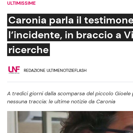
ULTIMISSIME
Soap Opera
Caronia parla il testimone
l’incidente, in braccio a 
Social News
Benessere
ricerche
News dal mondo
Casa
Moda e Style
REDAZIONE ULTIMENOTIZIEFLASH
Mondo Mamma
News benessere
A tredici giorni dalla scomparsa del piccolo Gioel
Salute
nessuna traccia: le ultime notizie da Caronia
Viaggi e Turismo
Festività