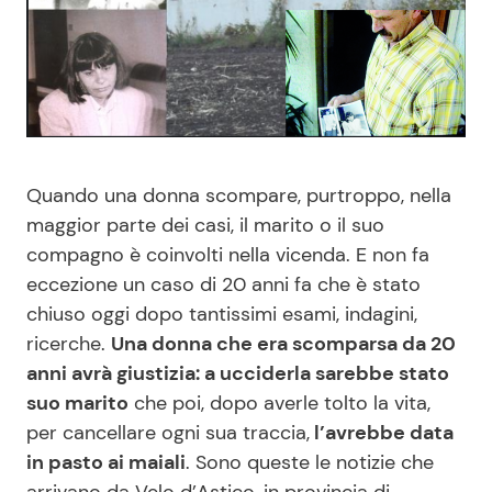
Benessere
Cucina e Ricette
Casa
Consigli di Cucina
Moda e Style
Dolci
Quando una donna scompare, purtroppo, nella
Mondo Mamma
Le Ricette in TV
maggior parte dei casi, il marito o il suo
compagno è coinvolti nella vicenda. E non fa
News benessere
Primi Piatti
eccezione un caso di 20 anni fa che è stato
chiuso oggi dopo tantissimi esami, indagini,
Salute
Ricette Facili e Veloci
ricerche.
Una donna che era scomparsa da 20
anni avrà giustizia: a ucciderla sarebbe stato
suo marito
che poi, dopo averle tolto la vita,
Viaggi e Turismo
Ricette Feste
per cancellare ogni sua traccia,
l’avrebbe data
in pasto ai maiali
. Sono queste le notizie che
Festività
Ricette per Bambini