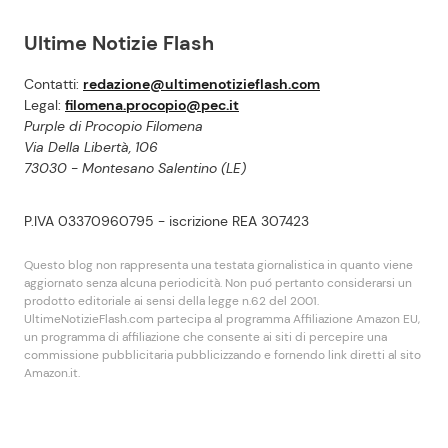
Ultime Notizie Flash
Contatti:
redazione@ultimenotizieflash.com
Legal:
filomena.procopio@pec.it
Purple di Procopio Filomena
Via Della Libertà, 106
73030 - Montesano Salentino (LE)
P.IVA 03370960795 - iscrizione REA 307423
Questo blog non rappresenta una testata giornalistica in quanto viene
aggiornato senza alcuna periodicità. Non puó pertanto considerarsi un
prodotto editoriale ai sensi della legge n.62 del 2001.
UltimeNotizieFlash.com partecipa al programma Affiliazione Amazon EU,
un programma di affiliazione che consente ai siti di percepire una
commissione pubblicitaria pubblicizzando e fornendo link diretti al sito
Amazon.it.