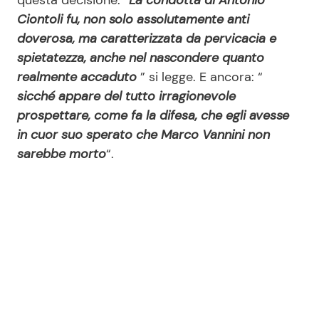
Ciontoli fu, non solo assolutamente anti
doverosa, ma caratterizzata da pervicacia e
Seguici
spietatezza, anche nel nascondere quanto
realmente accaduto
” si legge. E ancora: “
sicché appare del tutto irragionevole
prospettare, come fa la difesa, che egli avesse
Info
in cuor suo sperato che Marco Vannini non
sarebbe morto
“.
Chi siamo
Disclaimer e Privacy
Redazione
Contattaci
Pubblicità
Privacy Policy