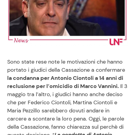
Benessere
Cucina e Ricette
Casa
Consigli di Cucina
Moda e Style
Dolci
Mondo Mamma
Le Ricette in TV
Sono state rese note le motivazioni che hanno
portato i giudici della Cassazione a confermare
News benessere
Primi Piatti
la condanna per Antonio Ciontoli a 14 anni di
reclusione per l’omicidio di Marco Vannini.
Il 3
Salute
Ricette Facili e Veloci
maggio tra l’altro, i giudici hanno anche deciso
che per Federico Ciontoli, Martina Ciontoli e
Maria Pezzillo sarebbero dovuti andare in
Viaggi e Turismo
Ricette Feste
carcere a scontare la loro pena. Oggi, le parole
della Cassazione, fanno chiarezza sul perchè di
Festività
Ricette per Bambini
questa decisione. “
La condotta di Antonio