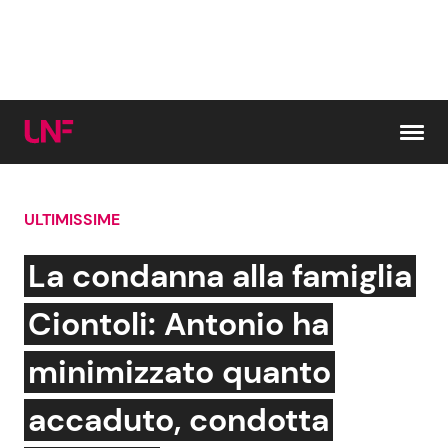
Vai al contenuto
ULTIMISSIME
Cerca:
La condanna alla famiglia
News e Cronaca
Gossip e TV
Ciontoli: Antonio ha
Attualità Italiana
Bellezze VIP
minimizzato quanto
Dal Mondo
Coppie VIP
accaduto, condotta