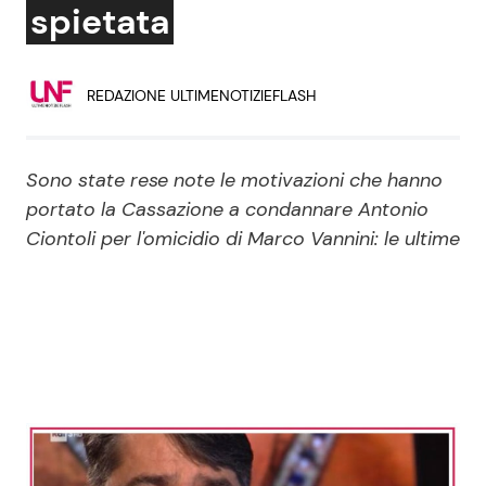
spietata
Economia
Fiction e Serie TV
Persone Scomparse
Programmi TV
REDAZIONE ULTIMENOTIZIEFLASH
Politica
Reality e Talent
Sono state rese note le motivazioni che hanno
Soap Opera
portato la Cassazione a condannare Antonio
Ciontoli per l'omicidio di Marco Vannini: le ultime
ShowBiz
Social News
News Cinema
News dal mondo
News Musica
News Spettacolo