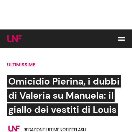
Vai al contenuto
ULTIMISSIME
Cerca:
Omicidio Pierina, i dubbi
News e Cronaca
Gossip e TV
di Valeria su Manuela: il
Attualità Italiana
Bellezze VIP
giallo dei vestiti di Louis
Dal Mondo
Coppie VIP
REDAZIONE ULTIMENOTIZIEFLASH