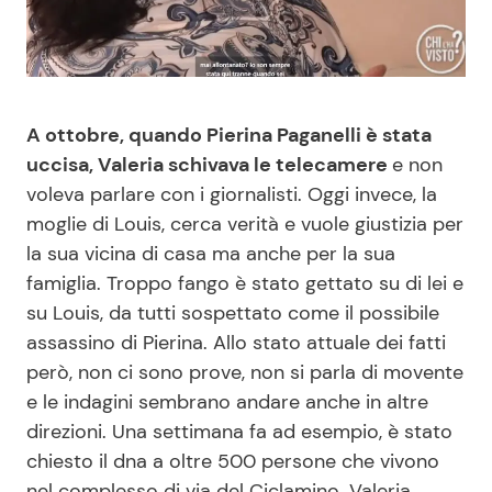
Benessere
Cucina e Ricette
Casa
Consigli di Cucina
A ottobre, quando Pierina Paganelli è stata
Moda e Style
Dolci
uccisa, Valeria schivava le telecamere
e non
voleva parlare con i giornalisti. Oggi invece, la
Mondo Mamma
Le Ricette in TV
moglie di Louis, cerca verità e vuole giustizia per
la sua vicina di casa ma anche per la sua
News benessere
Primi Piatti
famiglia. Troppo fango è stato gettato su di lei e
su Louis, da tutti sospettato come il possibile
Salute
Ricette Facili e Veloci
assassino di Pierina. Allo stato attuale dei fatti
però, non ci sono prove, non si parla di movente
e le indagini sembrano andare anche in altre
Viaggi e Turismo
Ricette Feste
direzioni. Una settimana fa ad esempio, è stato
chiesto il dna a oltre 500 persone che vivono
Festività
Ricette per Bambini
nel complesso di via del Ciclamino. Valeria