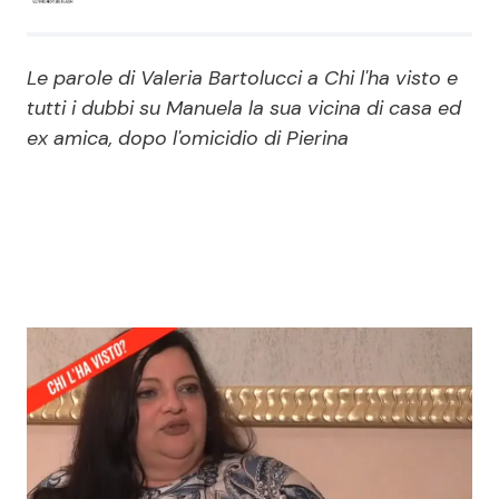
Economia
Fiction e Serie TV
Le parole di Valeria Bartolucci a Chi l'ha visto e
Persone Scomparse
Programmi TV
tutti i dubbi su Manuela la sua vicina di casa ed
ex amica, dopo l'omicidio di Pierina
Politica
Reality e Talent
Soap Opera
ShowBiz
Social News
News Cinema
News dal mondo
News Musica
News Spettacolo