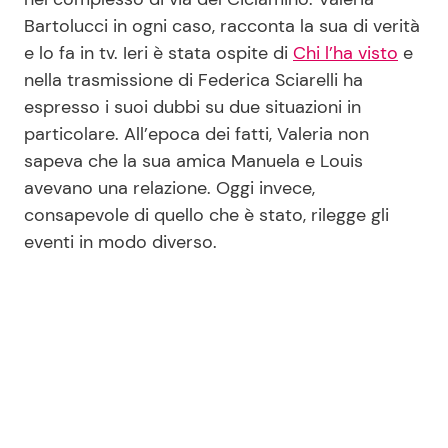
Bartolucci in ogni caso, racconta la sua di verità
e lo fa in tv. Ieri è stata ospite di
Chi l’ha visto
e
Seguici
nella trasmissione di Federica Sciarelli ha
espresso i suoi dubbi su due situazioni in
particolare. All’epoca dei fatti, Valeria non
sapeva che la sua amica Manuela e Louis
Info
avevano una relazione. Oggi invece,
consapevole di quello che è stato, rilegge gli
Chi siamo
eventi in modo diverso.
Disclaimer e Privacy
Redazione
Contattaci
Pubblicità
Privacy Policy