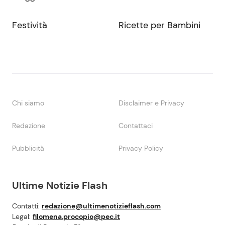
Festività
Ricette per Bambini
Chi siamo
Disclaimer e Privacy
Redazione
Contattaci
Pubblicità
Privacy Policy
Ultime Notizie Flash
Contatti:
redazione@ultimenotizieflash.com
Legal:
filomena.procopio@pec.it