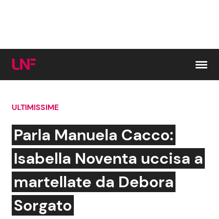
Vai al contenuto
ULTIMISSIME
Cerca:
Parla Manuela Cacco:
News e Cronaca
Gossip e TV
Isabella Noventa uccisa a
Attualità Italiana
Bellezze VIP
martellate da Debora
Dal Mondo
Coppie VIP
Sorgato