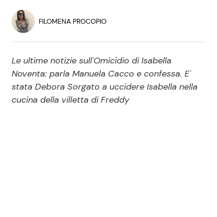
Economia
Fiction e Serie TV
FILOMENA PROCOPIO
Persone Scomparse
Programmi TV
Le ultime notizie sull'Omicidio di Isabella
Politica
Reality e Talent
Noventa: parla Manuela Cacco e confessa. E'
stata Debora Sorgato a uccidere Isabella nella
Soap Opera
cucina della villetta di Freddy
ShowBiz
Social News
News Cinema
News dal mondo
News Musica
News Spettacolo