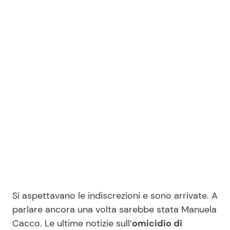
Benessere
Cucina e Ricette
Casa
Consigli di Cucina
Moda e Style
Dolci
Mondo Mamma
Le Ricette in TV
News benessere
Primi Piatti
Salute
Ricette Facili e Veloci
Viaggi e Turismo
Ricette Feste
Si aspettavano le indiscrezioni e sono arrivate. A
parlare ancora una volta sarebbe stata Manuela
Festività
Ricette per Bambini
Cacco. Le ultime notizie sull’
omicidio di