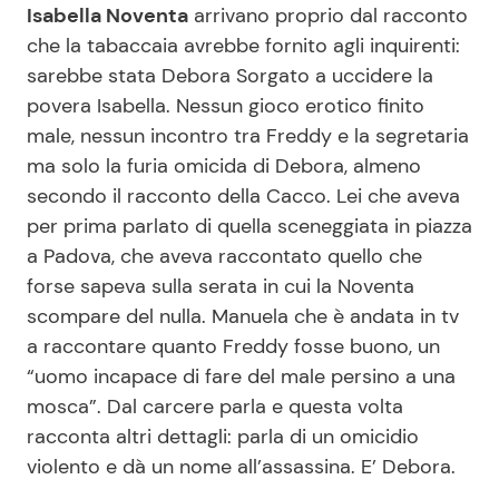
Isabella Noventa
arrivano proprio dal racconto
che la tabaccaia avrebbe fornito agli inquirenti:
sarebbe stata Debora Sorgato a uccidere la
Seguici
povera Isabella. Nessun gioco erotico finito
male, nessun incontro tra Freddy e la segretaria
ma solo la furia omicida di Debora, almeno
secondo il racconto della Cacco. Lei che aveva
Info
per prima parlato di quella sceneggiata in piazza
Chi siamo
a Padova, che aveva raccontato quello che
forse sapeva sulla serata in cui la Noventa
Disclaimer e Privacy
scompare del nulla. Manuela che è andata in tv
Redazione
a raccontare quanto Freddy fosse buono, un
Contattaci
“uomo incapace di fare del male persino a una
mosca”. Dal carcere parla e questa volta
Pubblicità
racconta altri dettagli: parla di un omicidio
Privacy Policy
violento e dà un nome all’assassina. E’ Debora.