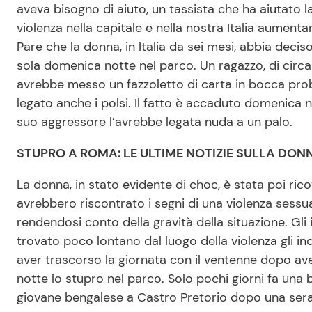
aveva bisogno di aiuto, un tassista che ha aiutato la
violenza nella capitale e nella nostra Italia aumentan
Pare che la donna, in Italia da sei mesi, abbia decis
sola domenica notte nel parco. Un ragazzo, di circa 
avrebbe messo un fazzoletto di carta in bocca proba
legato anche i polsi. Il fatto è accaduto domenica 
suo aggressore l’avrebbe legata nuda a un palo.
STUPRO A ROMA: LE ULTIME NOTIZIE SULLA DON
La donna, in stato evidente di choc, è stata poi ric
avrebbero riscontrato i segni di una violenza sessual
rendendosi conto della gravità della situazione. Gli
trovato poco lontano dal luogo della violenza gli i
aver trascorso la giornata con il ventenne dopo av
notte lo stupro nel parco. Solo pochi giorni fa una 
giovane bengalese a Castro Pretorio dopo una sera