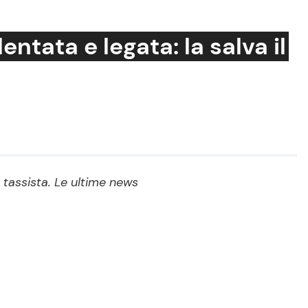
ntata e legata: la salva il
Cucina e Ricette
Consigli di Cucina
Dolci
Le Ricette in TV
l tassista. Le ultime news
Primi Piatti
Ricette Facili e Veloci
Ricette Feste
Ricette per Bambini