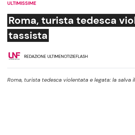
ULTIMISSIME
Soap Opera
Roma, turista tedesca viole
tassista
Social News
Benessere
REDAZIONE ULTIMENOTIZIEFLASH
News dal mondo
Casa
Moda e Style
Mondo Mamma
Roma, turista tedesca violentata e legata: la salva i
News benessere
Salute
Viaggi e Turismo
Festività