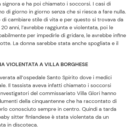
 signora e ha poi chiamato i soccorsi. I casi di
o di giorno in giorno senza che si riesca a fare nulla.
o di cambiare stile di vita e per questo si trovava da
20 anni, l’avrebbe raggiunta e violentata, poi le
bilmente per impedirle di gridare, le avrebbe infine
notte. La donna sarebbe stata anche spogliata e il
NA VIOLENTATA A VILLA BORGHESE
overata all’ospedale Santo Spirito dove i medici
e. Il tassista aveva infatti chiamato i soccorsi
 investigatori del commissariato Villa Glori hanno
ndumenti della cinquantenne che ha raccontato di
erlo conosciuto sempre in centro. Quindi a tarda
baby sitter finlandese è stata violentata da un
ta in discoteca.