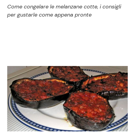
Economia
Fiction e Serie TV
Come congelare le melanzane cotte, i consigli
per gustarle come appena pronte
Persone Scomparse
Programmi TV
Politica
Reality e Talent
Soap Opera
ShowBiz
Social News
News Cinema
News dal mondo
News Musica
News Spettacolo