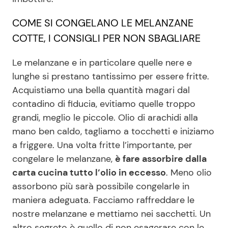
COME SI CONGELANO LE MELANZANE
Seguici
COTTE, I CONSIGLI PER NON SBAGLIARE
Le melanzane e in particolare quelle nere e
lunghe si prestano tantissimo per essere fritte.
Acquistiamo una bella quantità magari dal
Info
contadino di fiducia, evitiamo quelle troppo
Chi siamo
grandi, meglio le piccole. Olio di arachidi alla
mano ben caldo, tagliamo a tocchetti e iniziamo
Disclaimer e Privacy
a friggere. Una volta fritte l’importante, per
Redazione
congelare le melanzane,
è fare assorbire dalla
Contattaci
carta cucina tutto l’olio in eccesso
. Meno olio
assorbono più sarà possibile congelarle in
Pubblicità
maniera adeguata. Facciamo raffreddare le
Privacy Policy
nostre melanzane e mettiamo nei sacchetti. Un
altro segreto è quello di non esagerare con le