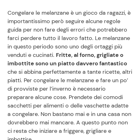
Benessere
Cucina e Ricette
Congelare le melanzane è un gioco da ragazzi, è
importantissimo però seguire alcune regole
Casa
Consigli di Cucina
guida per non fare degli errori che potrebbero
farci perdere tutto il lavoro fatto. Le melanzane
Moda e Style
Dolci
in questo periodo sono uno degli ortaggi più
venduti e cucinati.
Fritte, al forno, grigliate o
Mondo Mamma
Le Ricette in TV
imbottite sono un piatto davvero fantastico
che si abbina perfettamente a tante ricette, altri
News benessere
Primi Piatti
piatti. Per congelare le melanzane e fare un po’
di provviste per l’inverno è necessario
preparare alcune cose. Prendete dei comodi
Salute
Ricette Facili e Veloci
sacchetti per alimenti o delle vaschette adatte
a congelare. Non bastano mai e in una casa non
Viaggi e Turismo
Ricette Feste
dovrebbero mai mancare. A questo punto non
ci resta che iniziare a friggere, grigliare e
Festività
Ricette per Bambini
imbottire.