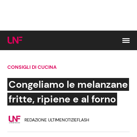
Vai al contenuto
CONSIGLI DI CUCINA
Cerca:
Congeliamo le melanzane
News e Cronaca
Gossip e TV
fritte, ripiene e al forno
Attualità Italiana
Bellezze VIP
REDAZIONE ULTIMENOTIZIEFLASH
Dal Mondo
Coppie VIP