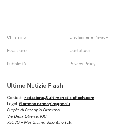
Chi siamo
Disclaimer e Privacy
Redazione
Contattaci
Pubblicità
Privacy Policy
Ultime Notizie Flash
Contatti:
redazione@ultimenotizieflash.com
Legal:
filomena.procopio@pec.it
Purple di Procopio Filomena
Via Della Libertà, 106
73030 - Montesano Salentino (LE)