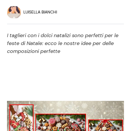
Economia
Fiction e Serie TV
LUISELLA BIANCHI
Persone Scomparse
Programmi TV
I taglieri con i dolci natalizi sono perfetti per le
Politica
Reality e Talent
feste di Natale: ecco le nostre idee per delle
composizioni perfette
Soap Opera
ShowBiz
Social News
News Cinema
News dal mondo
News Musica
News Spettacolo