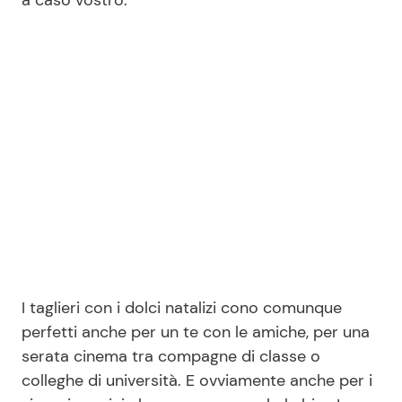
a caso vostro.
Seguici
Info
Chi siamo
Disclaimer e Privacy
Redazione
Contattaci
I taglieri con i dolci natalizi cono comunque
perfetti anche per un te con le amiche, per una
Pubblicità
serata cinema tra compagne di classe o
Privacy Policy
colleghe di università. E ovviamente anche per i