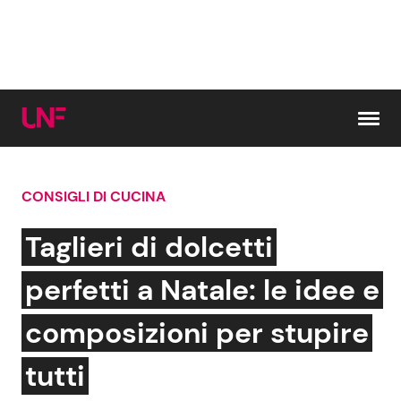
Vai al contenuto
CONSIGLI DI CUCINA
Cerca:
Taglieri di dolcetti
News e Cronaca
Gossip e TV
perfetti a Natale: le idee e
Attualità Italiana
Bellezze VIP
composizioni per stupire
Dal Mondo
Coppie VIP
tutti