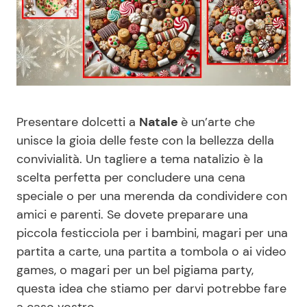
Benessere
Cucina e Ricette
Casa
Consigli di Cucina
Moda e Style
Dolci
Presentare dolcetti a
Natale
è un’arte che
Mondo Mamma
Le Ricette in TV
unisce la gioia delle feste con la bellezza della
convivialità. Un tagliere a tema natalizio è la
News benessere
Primi Piatti
scelta perfetta per concludere una cena
speciale o per una merenda da condividere con
Salute
Ricette Facili e Veloci
amici e parenti. Se dovete preparare una
piccola festicciola per i bambini, magari per una
partita a carte, una partita a tombola o ai video
Viaggi e Turismo
Ricette Feste
games, o magari per un bel pigiama party,
questa idea che stiamo per darvi potrebbe fare
Festività
Ricette per Bambini