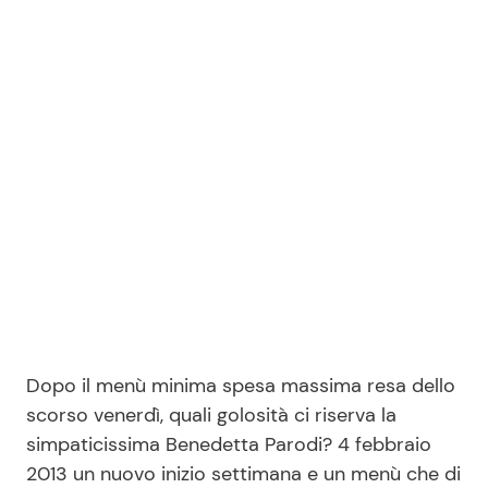
Benessere
Cucina e Ricette
Casa
Consigli di Cucina
Moda e Style
Dolci
Mondo Mamma
Le Ricette in TV
News benessere
Primi Piatti
Salute
Ricette Facili e Veloci
Dopo il menù minima spesa massima resa dello
Viaggi e Turismo
Ricette Feste
scorso venerdì, quali golosità ci riserva la
simpaticissima Benedetta Parodi? 4 febbraio
Festività
Ricette per Bambini
2013 un nuovo inizio settimana e un menù che di