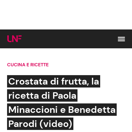
Vai al contenuto
CUCINA E RICETTE
Cerca:
Crostata di frutta, la
News e Cronaca
Gossip e TV
ricetta di Paola
Attualità Italiana
Bellezze VIP
Minaccioni e Benedetta
Dal Mondo
Coppie VIP
Parodi (video)