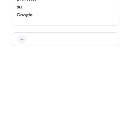
su
Google