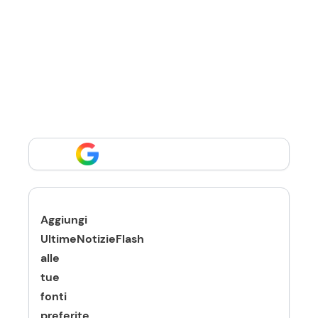
Aggiungi
UltimeNotizieFlash
alle
tue
fonti
preferite