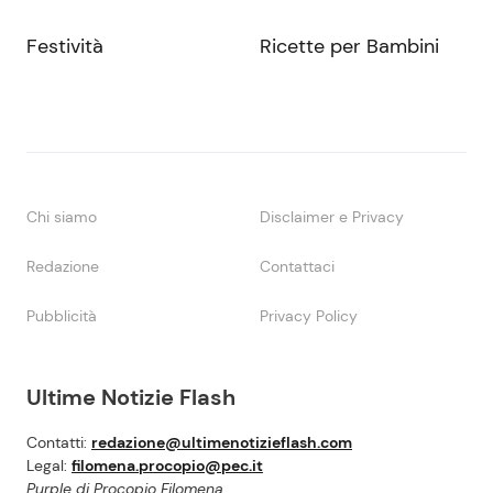
Festività
Ricette per Bambini
Chi siamo
Disclaimer e Privacy
Redazione
Contattaci
Pubblicità
Privacy Policy
Ultime Notizie Flash
Contatti:
redazione@ultimenotizieflash.com
Legal:
filomena.procopio@pec.it
Purple di Procopio Filomena