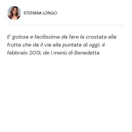
Economia
Fiction e Serie TV
STEFANIA LONGO
Persone Scomparse
Programmi TV
E' golosa e facilissima da fare la crostata alla
Politica
Reality e Talent
frutta che da il via alla puntata di oggi, 4
febbraio 2013, de I menù di Benedetta
Soap Opera
ShowBiz
Social News
News Cinema
News dal mondo
News Musica
News Spettacolo