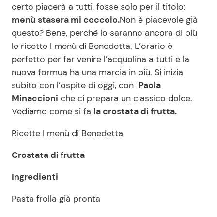
certo piacerà a tutti, fosse solo per il titolo:
menù stasera mi coccolo.
Non è piacevole già
questo? Bene, perché lo saranno ancora di più
Seguici
le ricette I menù di Benedetta. L’orario è
perfetto per far venire l’acquolina a tutti e la
nuova formua ha una marcia in più. Si inizia
subito con l’ospite di oggi, con
Paola
Info
Minaccioni
che ci prepara un classico dolce.
Chi siamo
Vediamo come si fa
la crostata di frutta.
Disclaimer e Privacy
Ricette I menù di Benedetta
Redazione
Crostata di frutta
Contattaci
Ingredienti
Pubblicità
Privacy Policy
Pasta frolla già pronta