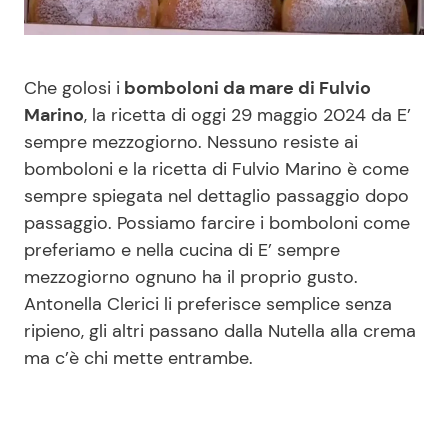
Benessere
Cucina e Ricette
Casa
Consigli di Cucina
Che golosi i
bomboloni da mare di Fulvio
Marino
, la ricetta di oggi 29 maggio 2024 da E’
Moda e Style
Dolci
sempre mezzogiorno. Nessuno resiste ai
bomboloni e la ricetta di Fulvio Marino è come
sempre spiegata nel dettaglio passaggio dopo
Mondo Mamma
Le Ricette in TV
passaggio. Possiamo farcire i bomboloni come
preferiamo e nella cucina di E’ sempre
News benessere
Primi Piatti
mezzogiorno ognuno ha il proprio gusto.
Antonella Clerici li preferisce semplice senza
Salute
Ricette Facili e Veloci
ripieno, gli altri passano dalla Nutella alla crema
ma c’è chi mette entrambe.
Viaggi e Turismo
Ricette Feste
Festività
Ricette per Bambini