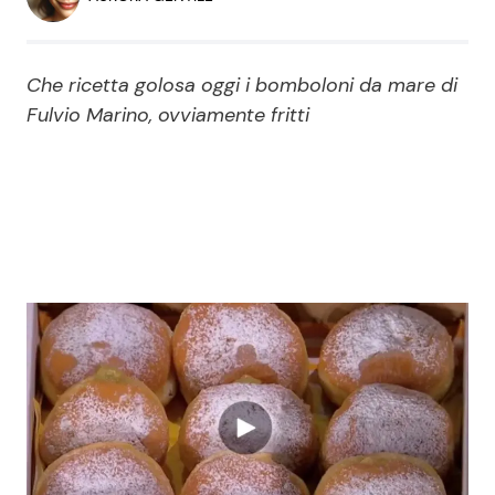
Economia
Fiction e Serie TV
Persone Scomparse
Programmi TV
Che ricetta golosa oggi i bomboloni da mare di
Fulvio Marino, ovviamente fritti
Politica
Reality e Talent
Soap Opera
ShowBiz
Social News
News Cinema
News dal mondo
News Musica
News Spettacolo