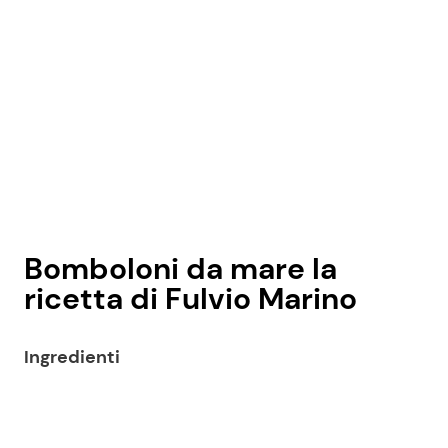
Seguici
Info
Chi siamo
Bomboloni da mare la
Disclaimer e Privacy
ricetta di Fulvio Marino
Redazione
Contattaci
Ingredienti
Pubblicità
Privacy Policy