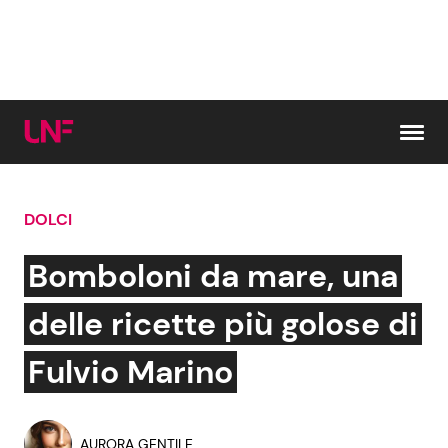
Vai al contenuto
DOLCI
Cerca:
Bomboloni da mare, una
News e Cronaca
Gossip e TV
delle ricette più golose di
Attualità Italiana
Bellezze VIP
Fulvio Marino
Dal Mondo
Coppie VIP
AURORA GENTILE