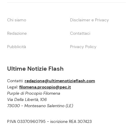
Chi siamo
Disclaimer e Privacy
Redazione
Contattaci
Pubblicità
Privacy Policy
Ultime Notizie Flash
Contatti:
redazione@ultimenotizieflash.com
Legal:
filomena.procopio@pec.it
Purple di Procopio Filomena
Via Della Libertà, 106
73030 - Montesano Salentino (LE)
P.IVA 03370960795 - iscrizione REA 307423