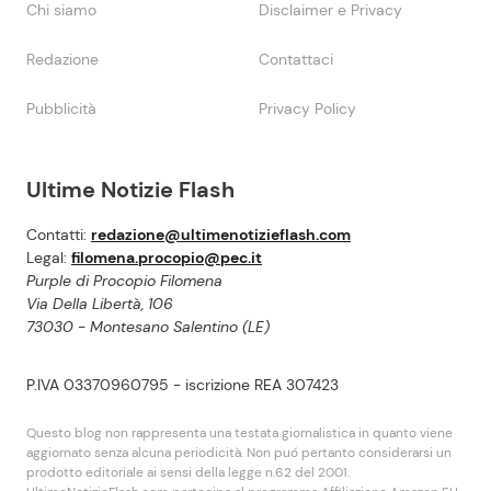
Chi siamo
Disclaimer e Privacy
Redazione
Contattaci
Pubblicità
Privacy Policy
Ultime Notizie Flash
Contatti:
redazione@ultimenotizieflash.com
Legal:
filomena.procopio@pec.it
Purple di Procopio Filomena
Via Della Libertà, 106
73030 - Montesano Salentino (LE)
P.IVA 03370960795 - iscrizione REA 307423
Questo blog non rappresenta una testata giornalistica in quanto viene
aggiornato senza alcuna periodicità. Non puó pertanto considerarsi un
prodotto editoriale ai sensi della legge n.62 del 2001.