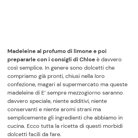
Seguici
Madeleine al profumo di limone e poi
Info
prepararle con i consigli di Chloe
è davvero
così semplice. In genere sono dolcetti che
Chi siamo
compriamo già pronti, chiusi nella loro
Disclaimer e Privacy
confezione, magari al supermercato ma queste
Redazione
madeleine di E’ sempre mezzogiorno saranno
davvero speciale, niente additivi, niente
Contattaci
conservanti e niente aromi strani ma
Pubblicità
semplicemente gli ingredienti che abbiamo in
Privacy Policy
cucina. Ecco tutta la ricetta di questi morbidi
dolcetti facili da fare.