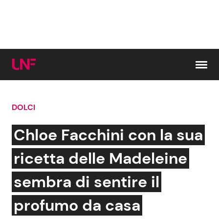
Vai al contenuto
DOLCI
Cerca:
Chloe Facchini con la sua
News e Cronaca
Gossip e TV
ricetta delle Madeleine
Attualità Italiana
Bellezze VIP
sembra di sentire il
Dal Mondo
Coppie VIP
profumo da casa