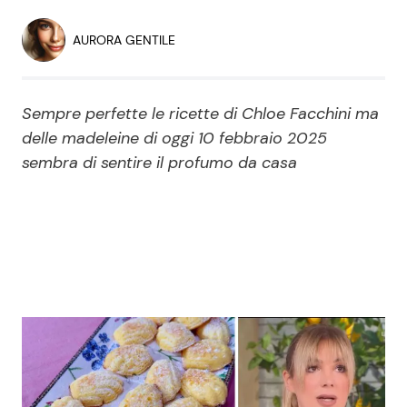
Economia
Fiction e Serie TV
AURORA GENTILE
Persone Scomparse
Programmi TV
Sempre perfette le ricette di Chloe Facchini ma
Politica
Reality e Talent
delle madeleine di oggi 10 febbraio 2025
sembra di sentire il profumo da casa
Soap Opera
ShowBiz
Social News
News Cinema
News dal mondo
News Musica
News Spettacolo