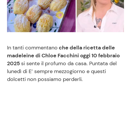
Benessere
Cucina e Ricette
Casa
Consigli di Cucina
Moda e Style
Dolci
In tanti commentano
che della ricetta delle
madeleine di Chloe Facchini oggi 10 febbraio
Mondo Mamma
Le Ricette in TV
2025
si sente il profumo da casa. Puntata del
lunedì di E’ sempre mezzogiorno e questi
News benessere
Primi Piatti
dolcetti non possiamo perderli.
Salute
Ricette Facili e Veloci
Viaggi e Turismo
Ricette Feste
Festività
Ricette per Bambini