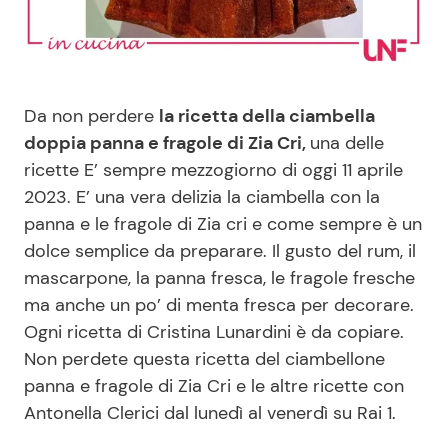
Benessere
Cucina e Ricette
Casa
Consigli di Cucina
Da non perdere
la ricetta della ciambella
Moda e Style
Dolci
doppia panna e fragole di Zia Cri,
una delle
ricette E’ sempre mezzogiorno di oggi 11 aprile
2023. E’ una vera delizia la ciambella con la
Mondo Mamma
Le Ricette in TV
panna e le fragole di Zia cri e come sempre è un
dolce semplice da preparare. Il gusto del rum, il
News benessere
Primi Piatti
mascarpone, la panna fresca, le fragole fresche
ma anche un po’ di menta fresca per decorare.
Salute
Ricette Facili e Veloci
Ogni ricetta di Cristina Lunardini è da copiare.
Non perdete questa ricetta del ciambellone
Viaggi e Turismo
Ricette Feste
panna e fragole di Zia Cri e le altre ricette con
Antonella Clerici dal lunedì al venerdì su Rai 1.
Festività
Ricette per Bambini