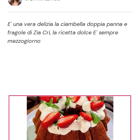
Economia
Fiction e Serie TV
Persone Scomparse
Programmi TV
E' una vera delizia la ciambella doppia panna e
fragole di Zia Cri, la ricetta dolce E' sempre
Politica
mezzogiorno
Reality e Talent
Soap Opera
ShowBiz
Social News
News Cinema
News dal mondo
News Musica
News Spettacolo