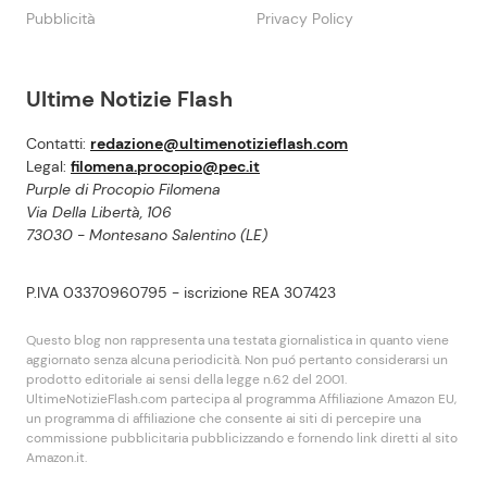
Pubblicità
Privacy Policy
Ultime Notizie Flash
Contatti:
redazione@ultimenotizieflash.com
Legal:
filomena.procopio@pec.it
Purple di Procopio Filomena
Via Della Libertà, 106
73030 - Montesano Salentino (LE)
P.IVA 03370960795 - iscrizione REA 307423
Questo blog non rappresenta una testata giornalistica in quanto viene
aggiornato senza alcuna periodicità. Non puó pertanto considerarsi un
prodotto editoriale ai sensi della legge n.62 del 2001.
UltimeNotizieFlash.com partecipa al programma Affiliazione Amazon EU,
un programma di affiliazione che consente ai siti di percepire una
commissione pubblicitaria pubblicizzando e fornendo link diretti al sito
Amazon.it.