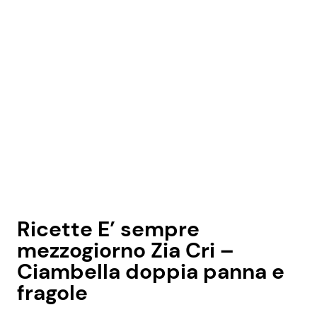
Seguici
Info
Chi siamo
Disclaimer e Privacy
Redazione
Ricette E’ sempre
Contattaci
mezzogiorno Zia Cri –
Pubblicità
Ciambella doppia panna e
fragole
Privacy Policy