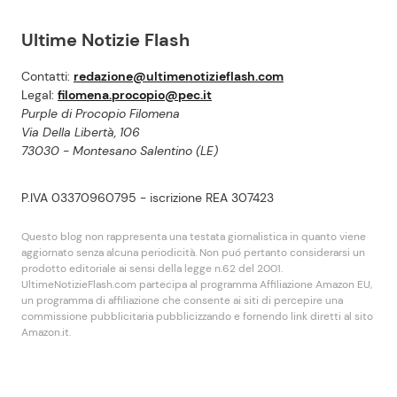
Ultime Notizie Flash
Contatti:
redazione@ultimenotizieflash.com
Legal:
filomena.procopio@pec.it
Purple di Procopio Filomena
Via Della Libertà, 106
73030 - Montesano Salentino (LE)
P.IVA 03370960795 - iscrizione REA 307423
Questo blog non rappresenta una testata giornalistica in quanto viene
aggiornato senza alcuna periodicità. Non puó pertanto considerarsi un
prodotto editoriale ai sensi della legge n.62 del 2001.
UltimeNotizieFlash.com partecipa al programma Affiliazione Amazon EU,
un programma di affiliazione che consente ai siti di percepire una
commissione pubblicitaria pubblicizzando e fornendo link diretti al sito
Amazon.it.