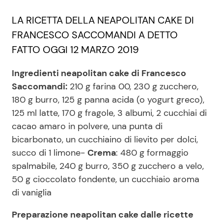
LA RICETTA DELLA NEAPOLITAN CAKE DI
FRANCESCO SACCOMANDI A DETTO
Seguici
FATTO OGGI 12 MARZO 2019
Ingredienti neapolitan cake di Francesco
Saccomandi:
210 g farina 00, 230 g zucchero,
Info
180 g burro, 125 g panna acida (o yogurt greco),
Chi siamo
125 ml latte, 170 g fragole, 3 albumi, 2 cucchiai di
cacao amaro in polvere, una punta di
Disclaimer e Privacy
bicarbonato, un cucchiaino di lievito per dolci,
Redazione
succo di 1 limone-
Crema
: 480 g formaggio
Contattaci
spalmabile, 240 g burro, 350 g zucchero a velo,
50 g cioccolato fondente, un cucchiaio aroma
Pubblicità
di vaniglia
Privacy Policy
Preparazione neapolitan cake dalle ricette