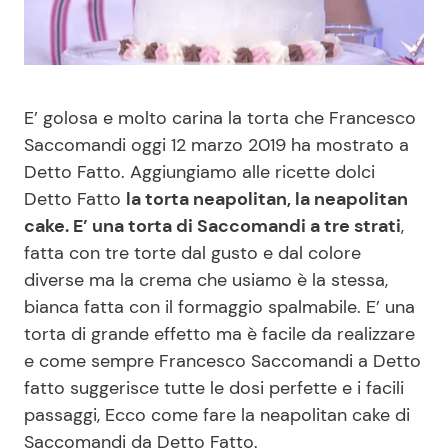
Benessere
Cucina e Ricette
Casa
Consigli di Cucina
E’ golosa e molto carina la torta che Francesco
Moda e Style
Dolci
Saccomandi oggi 12 marzo 2019 ha mostrato a
Detto Fatto. Aggiungiamo alle ricette dolci
Mondo Mamma
Le Ricette in TV
Detto Fatto
la torta neapolitan, la neapolitan
cake. E’ una torta di Saccomandi a tre strati
,
fatta con tre torte dal gusto e dal colore
News benessere
Primi Piatti
diverse ma la crema che usiamo è la stessa,
bianca fatta con il formaggio spalmabile. E’ una
Salute
Ricette Facili e Veloci
torta di grande effetto ma è facile da realizzare
e come sempre Francesco Saccomandi a Detto
Viaggi e Turismo
Ricette Feste
fatto suggerisce tutte le dosi perfette e i facili
passaggi, Ecco come fare la neapolitan cake di
Festività
Ricette per Bambini
Saccomandi da Detto Fatto.