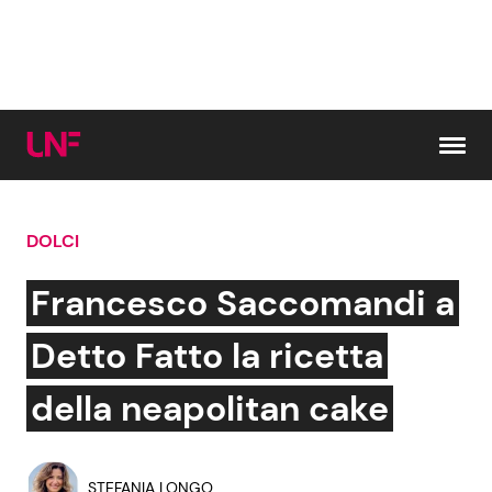
Vai al contenuto
DOLCI
Cerca:
Francesco Saccomandi a
News e Cronaca
Gossip e TV
Detto Fatto la ricetta
Attualità Italiana
Bellezze VIP
della neapolitan cake
Dal Mondo
Coppie VIP
STEFANIA LONGO