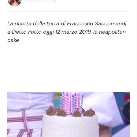
Economia
Fiction e Serie TV
Persone Scomparse
Programmi TV
La ricetta della torta di Francesco Saccomandi
a Detto Fatto oggi 12 marzo 2019, la neapolitan
Politica
cake
Reality e Talent
Soap Opera
ShowBiz
Social News
News Cinema
News dal mondo
News Musica
News Spettacolo