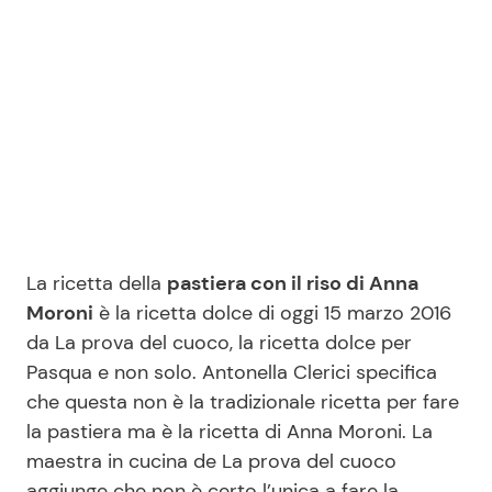
Benessere
Cucina e Ricette
Casa
Consigli di Cucina
Moda e Style
Dolci
Mondo Mamma
Le Ricette in TV
News benessere
Primi Piatti
La ricetta della
pastiera con il riso di Anna
Moroni
è la ricetta dolce di oggi 15 marzo 2016
Salute
da La prova del cuoco, la ricetta dolce per
Ricette Facili e Veloci
Pasqua e non solo. Antonella Clerici specifica
che questa non è la tradizionale ricetta per fare
Viaggi e Turismo
Ricette Feste
la pastiera ma è la ricetta di Anna Moroni. La
maestra in cucina de La prova del cuoco
Festività
Ricette per Bambini
aggiunge che non è certo l’unica a fare la