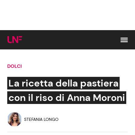
Vai al contenuto
DOLCI
Cerca:
La ricetta della pastiera
News e Cronaca
Gossip e TV
con il riso di Anna Moroni
Attualità Italiana
Bellezze VIP
STEFANIA LONGO
Dal Mondo
Coppie VIP