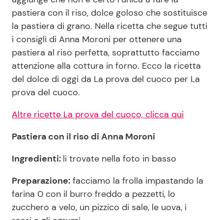
pastiera con il riso, dolce goloso che sostituisce
la pastiera di grano. Nella ricetta che segue tutti
Seguici
i consigli di Anna Moroni per ottenere una
pastiera al riso perfetta, soprattutto facciamo
attenzione alla cottura in forno. Ecco la ricetta
del dolce di oggi da La prova del cuoco per La
Info
prova del cuoco.
Chi siamo
Altre ricette La prova del cuoco, clicca qui
Disclaimer e Privacy
Pastiera con il riso di Anna Moroni
Redazione
Ingredienti:
li trovate nella foto in basso
Contattaci
Preparazione:
facciamo la frolla impastando la
Pubblicità
farina 0 con il burro freddo a pezzetti, lo
Privacy Policy
zucchero a velo, un pizzico di sale, le uova, i