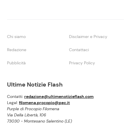
Chi siamo
Disclaimer e Privacy
Redazione
Contattaci
Pubblicità
Privacy Policy
Ultime Notizie Flash
Contatti:
redazione@ultimenotizieflash.com
Legal:
filomena.procopio@pec.it
Purple di Procopio Filomena
Via Della Libertà, 106
73030 - Montesano Salentino (LE)