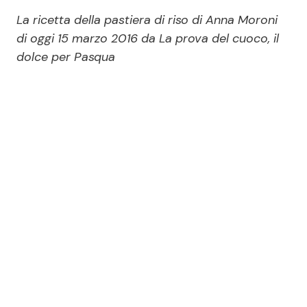
Economia
Fiction e Serie TV
La ricetta della pastiera di riso di Anna Moroni
di oggi 15 marzo 2016 da La prova del cuoco, il
Persone Scomparse
Programmi TV
dolce per Pasqua
Politica
Reality e Talent
Soap Opera
ShowBiz
Social News
News Cinema
News dal mondo
News Musica
News Spettacolo