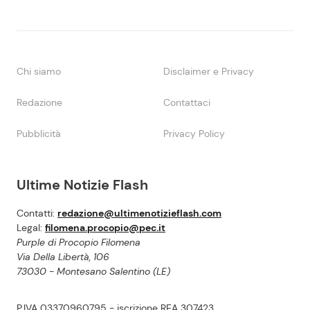
Chi siamo
Disclaimer e Privacy
Redazione
Contattaci
Pubblicità
Privacy Policy
Ultime Notizie Flash
Contatti:
redazione@ultimenotizieflash.com
Legal:
filomena.procopio@pec.it
Purple di Procopio Filomena
Via Della Libertà, 106
73030 - Montesano Salentino (LE)
P.IVA 03370960795 - iscrizione REA 307423