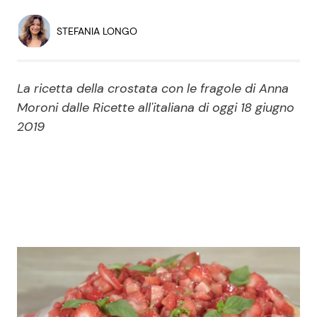
Economia
Fiction e Serie TV
STEFANIA LONGO
Persone Scomparse
Programmi TV
La ricetta della crostata con le fragole di Anna
Politica
Reality e Talent
Moroni dalle Ricette all'italiana di oggi 18 giugno
2019
Soap Opera
ShowBiz
Social News
News Cinema
News dal mondo
News Musica
News Spettacolo