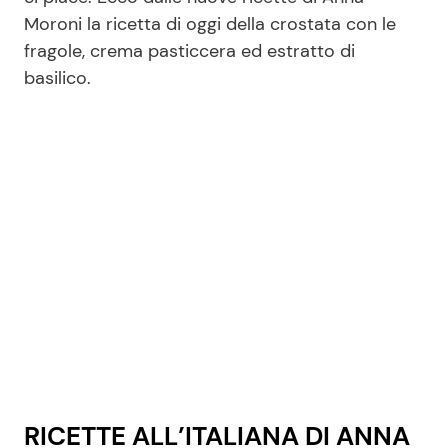
Moroni la ricetta di oggi della crostata con le
fragole, crema pasticcera ed estratto di
Seguici
basilico.
Info
Chi siamo
Disclaimer e Privacy
Redazione
Contattaci
Pubblicità
Privacy Policy
RICETTE ALL’ITALIANA DI ANNA