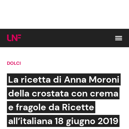
Vai al contenuto
DOLCI
Cerca:
La ricetta di Anna Moroni
News e Cronaca
Gossip e TV
della crostata con crema
Attualità Italiana
Bellezze VIP
e fragole da Ricette
Dal Mondo
Coppie VIP
all’italiana 18 giugno 2019