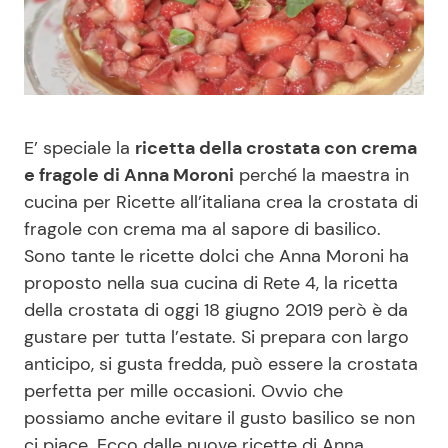
Benessere
Cucina e Ricette
Casa
Consigli di Cucina
Moda e Style
Dolci
E’ speciale la
ricetta della crostata con crema
e fragole di Anna Moroni
perché la maestra in
Mondo Mamma
Le Ricette in TV
cucina per Ricette all’italiana crea la crostata di
fragole con crema ma al sapore di basilico.
News benessere
Primi Piatti
Sono tante le ricette dolci che Anna Moroni ha
proposto nella sua cucina di Rete 4, la ricetta
della crostata di oggi 18 giugno 2019 però è da
Salute
Ricette Facili e Veloci
gustare per tutta l’estate. Si prepara con largo
anticipo, si gusta fredda, può essere la crostata
Viaggi e Turismo
Ricette Feste
perfetta per mille occasioni. Ovvio che
possiamo anche evitare il gusto basilico se non
Festività
Ricette per Bambini
ci piace. Ecco dalle nuove ricette di Anna