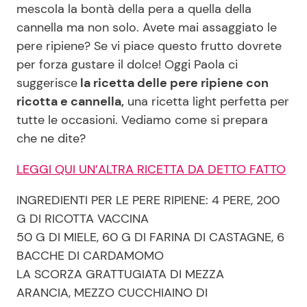
mescola la bontà della pera a quella della
cannella ma non solo. Avete mai assaggiato le
pere ripiene? Se vi piace questo frutto dovrete
Seguici
per forza gustare il dolce! Oggi Paola ci
suggerisce
la ricetta delle pere ripiene con
ricotta e cannella,
una ricetta light perfetta per
tutte le occasioni. Vediamo come si prepara
Info
che ne dite?
Chi siamo
LEGGI QUI UN’ALTRA RICETTA DA DETTO FATTO
Disclaimer e Privacy
INGREDIENTI PER LE PERE RIPIENE: 4 PERE, 200
Redazione
G DI RICOTTA VACCINA
Contattaci
50 G DI MIELE, 60 G DI FARINA DI CASTAGNE, 6
Pubblicità
BACCHE DI CARDAMOMO
LA SCORZA GRATTUGIATA DI MEZZA
Privacy Policy
ARANCIA, MEZZO CUCCHIAINO DI