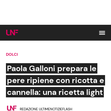
Vai al contenuto
DOLCI
Cerca:
Paola Galloni prepara le
News e Cronaca
Gossip e TV
pere ripiene con ricotta e
Attualità Italiana
Bellezze VIP
cannella: una ricetta light
Dal Mondo
Coppie VIP
REDAZIONE ULTIMENOTIZIEFLASH