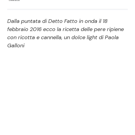
Economia
Fiction e Serie TV
Dalla puntata di Detto Fatto in onda il 18
Persone Scomparse
Programmi TV
febbraio 2016 ecco la ricetta delle pere ripiene
con ricotta e cannella, un dolce light di Paola
Politica
Reality e Talent
Galloni
Soap Opera
ShowBiz
Social News
News Cinema
News dal mondo
News Musica
News Spettacolo