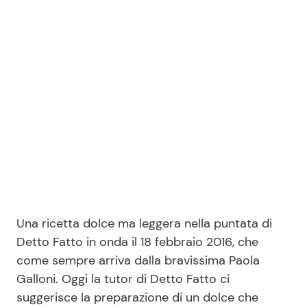
Benessere
Cucina e Ricette
Casa
Consigli di Cucina
Moda e Style
Dolci
Mondo Mamma
Le Ricette in TV
News benessere
Primi Piatti
Salute
Ricette Facili e Veloci
Una ricetta dolce ma leggera nella puntata di
Detto Fatto in onda il 18 febbraio 2016, che
Viaggi e Turismo
Ricette Feste
come sempre arriva dalla bravissima Paola
Galloni. Oggi la tutor di Detto Fatto ci
Festività
Ricette per Bambini
suggerisce la preparazione di un dolce che