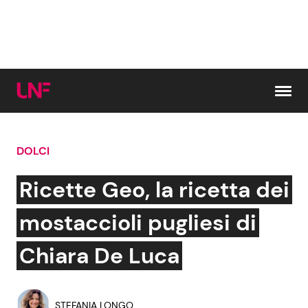
Vai al contenuto
DOLCI
Cerca:
Ricette Geo, la ricetta dei
News e Cronaca
Gossip e TV
mostaccioli pugliesi di
Attualità Italiana
Bellezze VIP
Chiara De Luca
Dal Mondo
Coppie VIP
STEFANIA LONGO