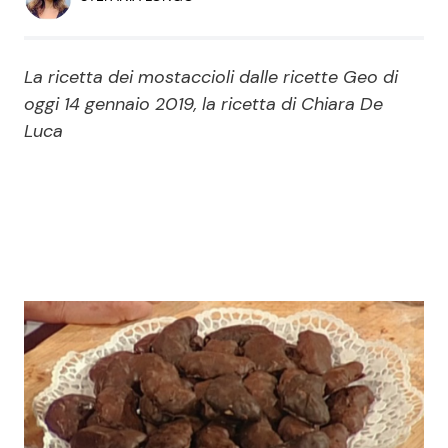
Economia
Fiction e Serie TV
Persone Scomparse
Programmi TV
La ricetta dei mostaccioli dalle ricette Geo di
oggi 14 gennaio 2019, la ricetta di Chiara De
Politica
Luca
Reality e Talent
Soap Opera
ShowBiz
Social News
News Cinema
News dal mondo
News Musica
News Spettacolo