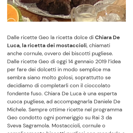
Benessere
Cucina e Ricette
Casa
Consigli di Cucina
Dalle ricette Geo la ricetta dolce di
Chiara De
Moda e Style
Dolci
Luca, la ricetta dei mostaccioli
, chiamati
anche cornule, ovvero dei biscotti pugliese.
Mondo Mamma
Le Ricette in TV
Dalle ricette Geo di oggi 14 gennaio 2019 l’idea
per fare dei dolcetti in modo semplice ma
News benessere
Primi Piatti
sembra siano molto golosi, soprattutto se
decidiamo di completarli con il cioccolato
Salute
Ricette Facili e Veloci
fondente fuso. Chiara De Luca è una esperta
cuoca pugliese, ad accompagnarla Daniele De
Viaggi e Turismo
Ricette Feste
Michele. Sempre ottime ricette nel programma
Geo condotto ogni pomeriggio su Rai 3 da
Sveva Sagramola. Mostaccioli, cornule o
Festività
Ricette per Bambini