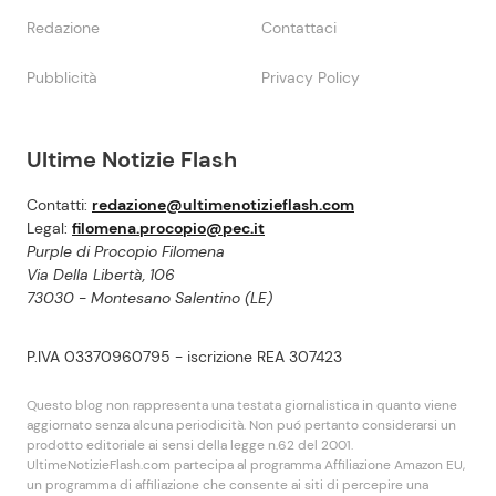
Redazione
Contattaci
Pubblicità
Privacy Policy
Ultime Notizie Flash
Contatti:
redazione@ultimenotizieflash.com
Legal:
filomena.procopio@pec.it
Purple di Procopio Filomena
Via Della Libertà, 106
73030 - Montesano Salentino (LE)
P.IVA 03370960795 - iscrizione REA 307423
Questo blog non rappresenta una testata giornalistica in quanto viene
aggiornato senza alcuna periodicità. Non puó pertanto considerarsi un
prodotto editoriale ai sensi della legge n.62 del 2001.
UltimeNotizieFlash.com partecipa al programma Affiliazione Amazon EU,
un programma di affiliazione che consente ai siti di percepire una