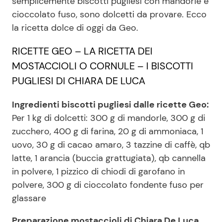
semplicemente biscotti pugliesi con mandorle e
cioccolato fuso, sono dolcetti da provare. Ecco
la ricetta dolce di oggi da Geo.
Seguici
RICETTE GEO – LA RICETTA DEI
MOSTACCIOLI O CORNULE – I BISCOTTI
PUGLIESI DI CHIARA DE LUCA
Info
Ingredienti biscotti pugliesi dalle ricette Geo:
Chi siamo
Per 1 kg di dolcetti: 300 g di mandorle, 300 g di
Disclaimer e Privacy
zucchero, 400 g di farina, 20 g di ammoniaca, 1
uovo, 30 g di cacao amaro, 3 tazzine di caffè, qb
Redazione
latte, 1 arancia (buccia grattugiata), qb cannella
Contattaci
in polvere, 1 pizzico di chiodi di garofano in
Pubblicità
polvere, 300 g di cioccolato fondente fuso per
glassare
Privacy Policy
Preparazione mostaccioli di Chiara De Luca,