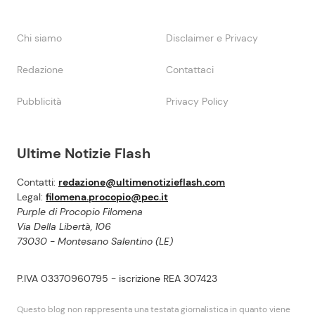
Chi siamo
Disclaimer e Privacy
Redazione
Contattaci
Pubblicità
Privacy Policy
Ultime Notizie Flash
Contatti:
redazione@ultimenotizieflash.com
Legal:
filomena.procopio@pec.it
Purple di Procopio Filomena
Via Della Libertà, 106
73030 - Montesano Salentino (LE)
P.IVA 03370960795 - iscrizione REA 307423
Questo blog non rappresenta una testata giornalistica in quanto viene