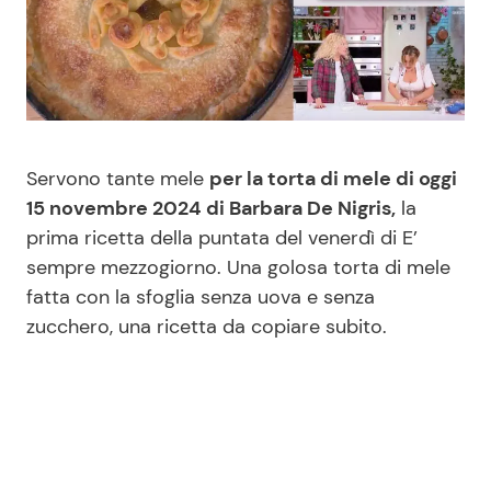
Benessere
Cucina e Ricette
Casa
Consigli di Cucina
Moda e Style
Dolci
Servono tante mele
per la torta di mele di oggi
15 novembre 2024 di Barbara De Nigris,
la
Mondo Mamma
Le Ricette in TV
prima ricetta della puntata del venerdì di E’
sempre mezzogiorno. Una golosa torta di mele
News benessere
Primi Piatti
fatta con la sfoglia senza uova e senza
zucchero, una ricetta da copiare subito.
Salute
Ricette Facili e Veloci
Viaggi e Turismo
Ricette Feste
Festività
Ricette per Bambini