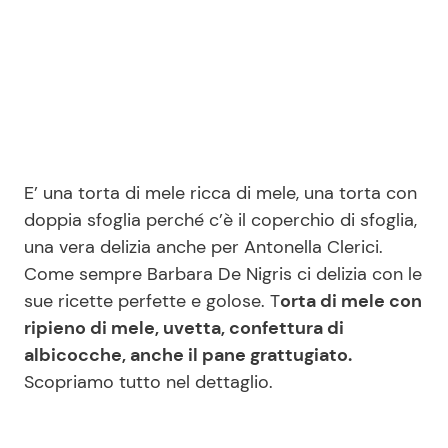
Seguici
Info
E’ una torta di mele ricca di mele, una torta con
doppia sfoglia perché c’è il coperchio di sfoglia,
Chi siamo
una vera delizia anche per Antonella Clerici.
Disclaimer e Privacy
Come sempre Barbara De Nigris ci delizia con le
Redazione
sue ricette perfette e golose. T
orta di mele con
ripieno di mele, uvetta, confettura di
Contattaci
albicocche, anche il pane grattugiato.
Pubblicità
Scopriamo tutto nel dettaglio.
Privacy Policy