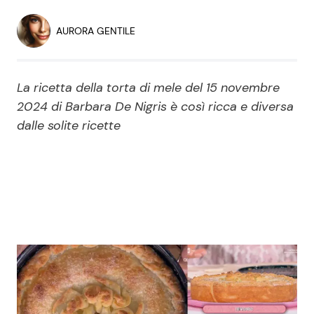
Economia
Fiction e Serie TV
AURORA GENTILE
Persone Scomparse
Programmi TV
La ricetta della torta di mele del 15 novembre
Politica
Reality e Talent
2024 di Barbara De Nigris è così ricca e diversa
dalle solite ricette
Soap Opera
ShowBiz
Social News
News Cinema
News dal mondo
News Musica
News Spettacolo