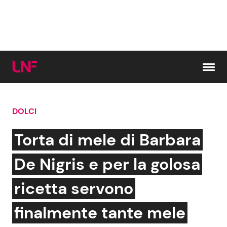
Vai al contenuto
DOLCI
Cerca:
Torta di mele di Barbara
News e Cronaca
Gossip e TV
De Nigris e per la golosa
Attualità Italiana
Bellezze VIP
ricetta servono
Dal Mondo
Coppie VIP
finalmente tante mele