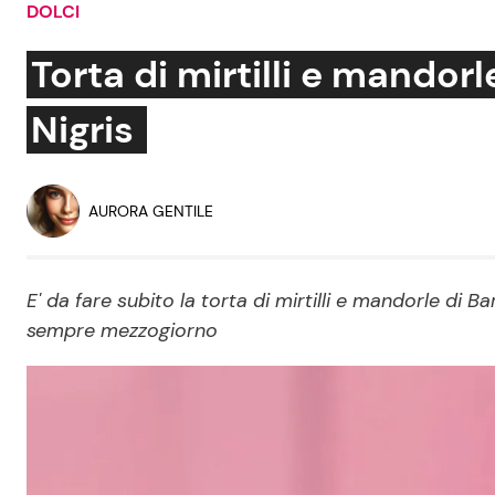
DOLCI
Soap Opera
Torta di mirtilli e mandorl
Nigris
Social News
Benessere
News dal mondo
Casa
AURORA GENTILE
Moda e Style
Mondo Mamma
E' da fare subito la torta di mirtilli e mandorle di B
sempre mezzogiorno
News benessere
Salute
Viaggi e Turismo
Festività