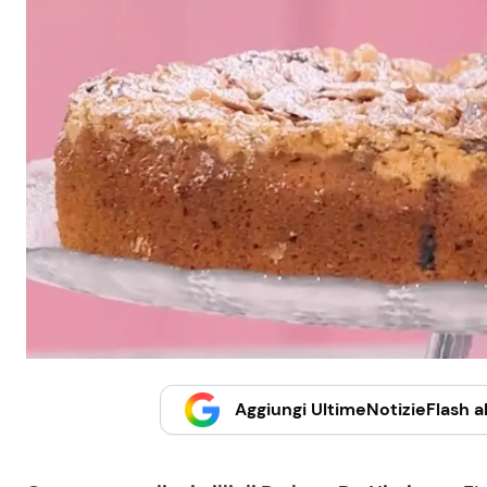
Aggiungi UltimeNotizieFlash al