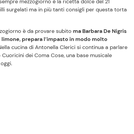
sempre mezzogiorno è la ricetta dolce del 21
lli surgelati ma in più tanti consigli per questa torta
ezzogiorno è da provare subito
ma Barbara De Nigris
dl limone, prepara l’impasto in modo molto
Nella cucina di Antonella Clerici si continua a parlare
o Cuoricini dei Coma Cose, una base musicale
 oggi.