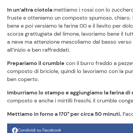
In un’altra ciotola
mettiamo i rossi con lo zuccher
fruste e otteniamo un composto spumoso, chiaro. D
bene e poi versiamo la farina 00 e il lievito per dol
scorza grattugiata del limone, lavoriamo bene il tut
a neve ma attenzione mescoliamo dal basso verso l’a
all’inizio e ben raffreddati.
Prepariamo il crumble
con il burro freddo a pezzet
composto di briciole, quindi lo lavoriamo con la pu
ben coperto.
Imburriamo lo stampo e aggiungiamo la farina di
composto e anche i mirtilli freschi, il crumble conge
Mettiamo in forno a 170° per circa 50 minuti.
Facc
Condividi su Facebook