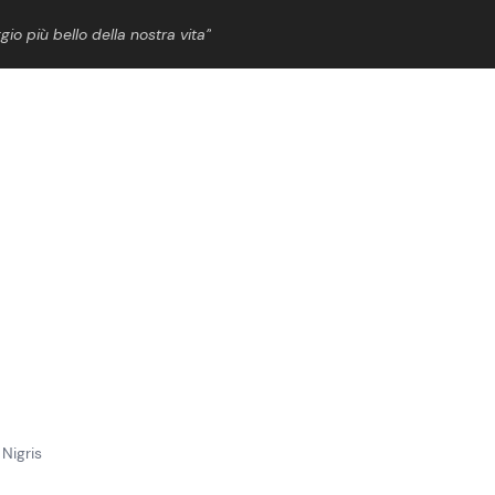
gio più bello della nostra vita”
ShowBiz
News Cinema
News Musica
News Spettacolo
 Nigris