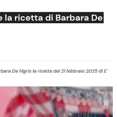
e la ricetta di Barbara De
Cucina e Ricette
Consigli di Cucina
Dolci
Le Ricette in TV
arbara De Nigris la ricetta del 21 febbraio 2025 di E'
Primi Piatti
Ricette Facili e Veloci
Ricette Feste
Ricette per Bambini