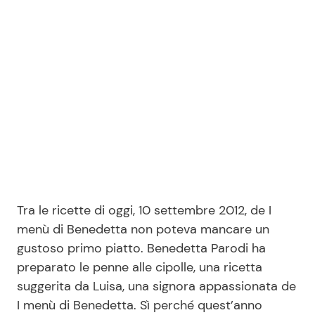
Benessere
Cucina e Ricette
Casa
Consigli di Cucina
Moda e Style
Dolci
Mondo Mamma
Le Ricette in TV
News benessere
Primi Piatti
Tra le ricette di oggi, 10 settembre 2012, de I
Salute
Ricette Facili e Veloci
menù di Benedetta non poteva mancare un
gustoso primo piatto. Benedetta Parodi ha
Viaggi e Turismo
Ricette Feste
preparato le penne alle cipolle, una ricetta
suggerita da Luisa, una signora appassionata de
Festività
Ricette per Bambini
I menù di Benedetta. Sì perché quest’anno