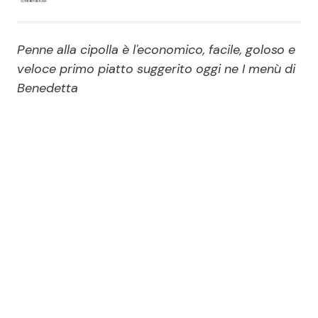
Economia
Fiction e Serie TV
Penne alla cipolla è l'economico, facile, goloso e
Persone Scomparse
Programmi TV
veloce primo piatto suggerito oggi ne I menù di
Benedetta
Politica
Reality e Talent
Soap Opera
ShowBiz
Social News
News Cinema
News dal mondo
News Musica
News Spettacolo