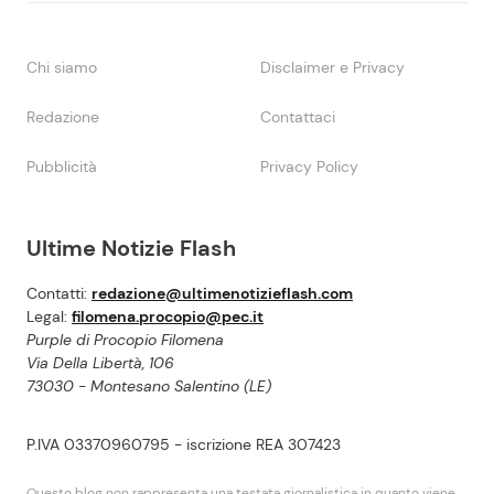
Chi siamo
Disclaimer e Privacy
Redazione
Contattaci
Pubblicità
Privacy Policy
Ultime Notizie Flash
Contatti:
redazione@ultimenotizieflash.com
Legal:
filomena.procopio@pec.it
Purple di Procopio Filomena
Via Della Libertà, 106
73030 - Montesano Salentino (LE)
P.IVA 03370960795 - iscrizione REA 307423
Questo blog non rappresenta una testata giornalistica in quanto viene