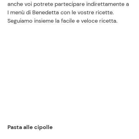
anche voi potrete partecipare indirettamente a
I menù di Benedetta con le vostre ricette.
Seguiamo insieme la facile e veloce ricetta.
Seguici
Info
Chi siamo
Disclaimer e Privacy
Redazione
Contattaci
Pubblicità
Privacy Policy
Pasta alle cipolle