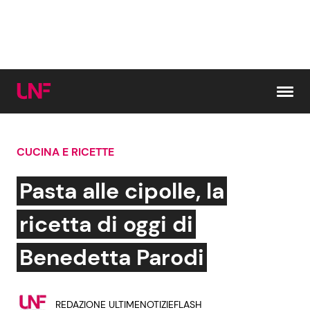
Vai al contenuto
CUCINA E RICETTE
Cerca:
Pasta alle cipolle, la
News e Cronaca
Gossip e TV
ricetta di oggi di
Attualità Italiana
Bellezze VIP
Benedetta Parodi
Dal Mondo
Coppie VIP
REDAZIONE ULTIMENOTIZIEFLASH