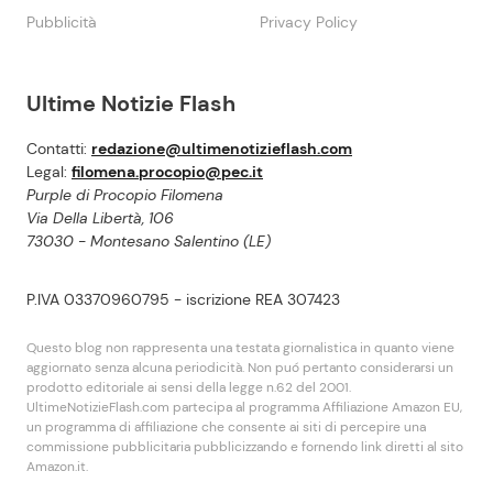
Pubblicità
Privacy Policy
Ultime Notizie Flash
Contatti:
redazione@ultimenotizieflash.com
Legal:
filomena.procopio@pec.it
Purple di Procopio Filomena
Via Della Libertà, 106
73030 - Montesano Salentino (LE)
P.IVA 03370960795 - iscrizione REA 307423
Questo blog non rappresenta una testata giornalistica in quanto viene
aggiornato senza alcuna periodicità. Non puó pertanto considerarsi un
prodotto editoriale ai sensi della legge n.62 del 2001.
UltimeNotizieFlash.com partecipa al programma Affiliazione Amazon EU,
un programma di affiliazione che consente ai siti di percepire una
commissione pubblicitaria pubblicizzando e fornendo link diretti al sito
Amazon.it.