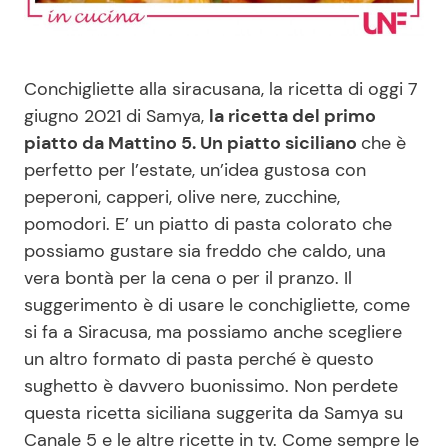
Benessere
Cucina e Ricette
Casa
Consigli di Cucina
Conchigliette alla siracusana, la ricetta di oggi 7
giugno 2021 di Samya,
la ricetta del primo
Moda e Style
Dolci
piatto da Mattino 5. Un piatto siciliano
che è
perfetto per l’estate, un’idea gustosa con
peperoni, capperi, olive nere, zucchine,
Mondo Mamma
Le Ricette in TV
pomodori. E’ un piatto di pasta colorato che
possiamo gustare sia freddo che caldo, una
News benessere
Primi Piatti
vera bontà per la cena o per il pranzo. Il
suggerimento è di usare le conchigliette, come
Salute
Ricette Facili e Veloci
si fa a Siracusa, ma possiamo anche scegliere
un altro formato di pasta perché è questo
Viaggi e Turismo
Ricette Feste
sughetto è davvero buonissimo. Non perdete
questa ricetta siciliana suggerita da Samya su
Festività
Ricette per Bambini
Canale 5 e le altre ricette in tv. Come sempre le