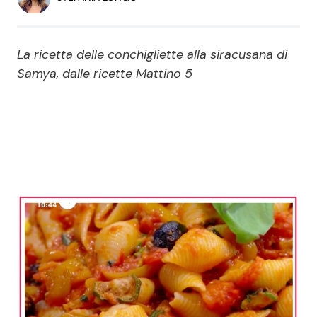
Economia
Fiction e Serie TV
Persone Scomparse
Programmi TV
La ricetta delle conchigliette alla siracusana di
Samya, dalle ricette Mattino 5
Politica
Reality e Talent
Soap Opera
ShowBiz
Social News
News Cinema
News dal mondo
News Musica
News Spettacolo