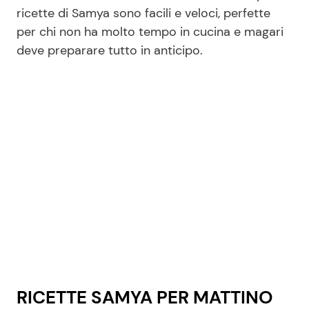
ricette di Samya sono facili e veloci, perfette
per chi non ha molto tempo in cucina e magari
Seguici
deve preparare tutto in anticipo.
Info
Chi siamo
Disclaimer e Privacy
Redazione
Contattaci
Pubblicità
Privacy Policy
RICETTE SAMYA PER MATTINO