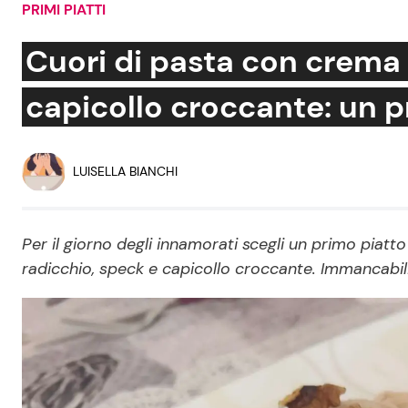
PRIMI PIATTI
Soap Opera
Cuori di pasta con crema 
capicollo croccante: un 
Social News
Benessere
News dal mondo
Casa
LUISELLA BIANCHI
Moda e Style
Mondo Mamma
Per il giorno degli innamorati scegli un primo piatt
radicchio, speck e capicollo croccante. Immancabili
News benessere
Salute
Viaggi e Turismo
Festività