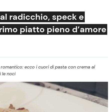
al radicchio, speck e
primo piatto pieno d’amore
Cucina e Ricette
Consigli di Cucina
Dolci
Le Ricette in TV
o romantico: ecco i cuori di pasta con crema al
 le noci
Primi Piatti
Ricette Facili e Veloci
Ricette Feste
Ricette per Bambini