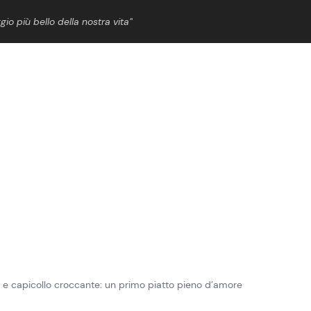
gio più bello della nostra vita”
ShowBiz
News Cinema
News Musica
News Spettacolo
k e capicollo croccante: un primo piatto pieno d’amore