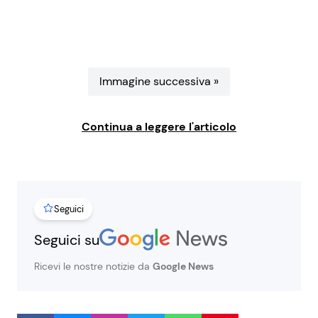
Benessere
Cucina e Ricette
Casa
Consigli di Cucina
Immagine successiva »
Moda e Style
Dolci
Continua a leggere l'articolo
Mondo Mamma
Le Ricette in TV
News benessere
Primi Piatti
Seguici
Salute
Ricette Facili e Veloci
Seguici su
Viaggi e Turismo
Ricette Feste
Ricevi le nostre notizie da
Google News
Festività
Ricette per Bambini