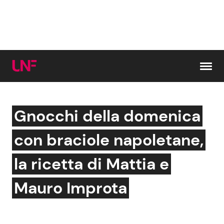
Vai al contenuto
Gnocchi della domenica
Cerca:
con braciole napoletane,
News e Cronaca
Gossip e TV
la ricetta di Mattia e
Attualità Italiana
Bellezze VIP
Mauro Improta
Dal Mondo
Coppie VIP