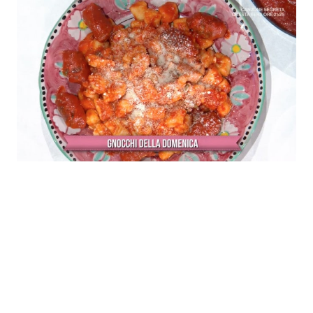
Economia
Fiction e Serie TV
Persone Scomparse
Programmi TV
Politica
Reality e Talent
Soap Opera
ShowBiz
Social News
News Cinema
News dal mondo
News Musica
News Spettacolo