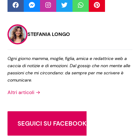
Seguici
STEFANIA LONGO
Info
Ogni giorno mamma, moglie, figlia, amica e redattrice web a
caccia di notizie e di emozioni. Dal gossip che non mente alle
Chi siamo
passioni che mi circondano: da sempre per me scrivere è
comunicare.
Disclaimer e Privacy
Altri articoli →
Redazione
Contattaci
Pubblicità
SEGUICI SU FACEBOOK
Privacy Policy