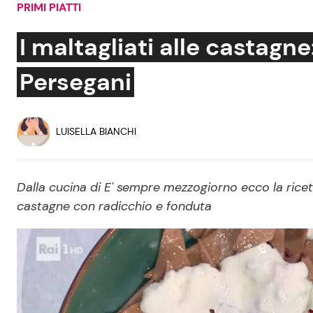
PRIMI PIATTI
Soap Opera
I maltagliati alle castagn
Persegani
Social News
Benessere
News dal mondo
Casa
LUISELLA BIANCHI
Moda e Style
Mondo Mamma
Dalla cucina di E' sempre mezzogiorno ecco la ricetta
castagne con radicchio e fonduta
News benessere
Salute
Viaggi e Turismo
Festività