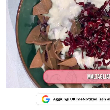
Aggiungi UltimeNotizieFlash al