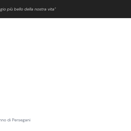
gio più bello della nostra vita”
ShowBiz
News Cinema
News Musica
News Spettacolo
unno di Persegani