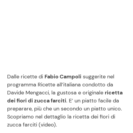
Benessere
Cucina e Ricette
Casa
Consigli di Cucina
Moda e Style
Dolci
Mondo Mamma
Le Ricette in TV
News benessere
Primi Piatti
Dalle ricette di
Fabio Campoli
suggerite nel
programma Ricette all’italiana condotto da
Salute
Davide Mengacci, la gustosa e originale
Ricette Facili e Veloci
ricetta
dei fiori di zucca farciti
. E’ un piatto facile da
preparare, più che un secondo un piatto unico.
Viaggi e Turismo
Ricette Feste
Scopriamo nel dettaglio la ricetta dei fiori di
zucca farciti (video).
Festività
Ricette per Bambini