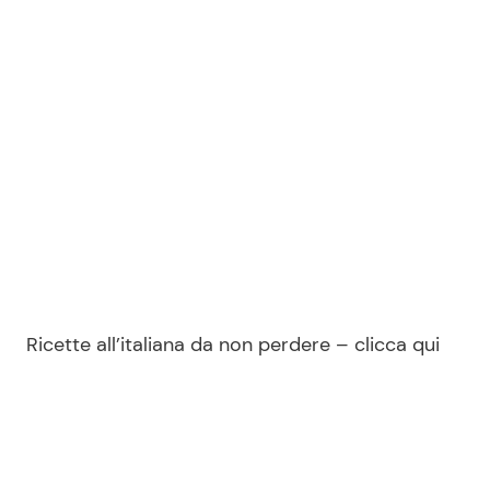
Seguici
Info
Chi siamo
Disclaimer e Privacy
Redazione
Ricette all’italiana da non perdere – clicca qui
Contattaci
Pubblicità
Privacy Policy