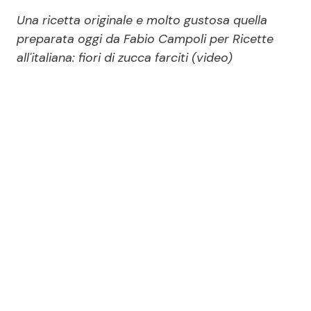
Economia
Fiction e Serie TV
Una ricetta originale e molto gustosa quella
preparata oggi da Fabio Campoli per Ricette
Persone Scomparse
Programmi TV
all'italiana: fiori di zucca farciti (video)
Politica
Reality e Talent
Soap Opera
ShowBiz
Social News
News Cinema
News dal mondo
News Musica
News Spettacolo