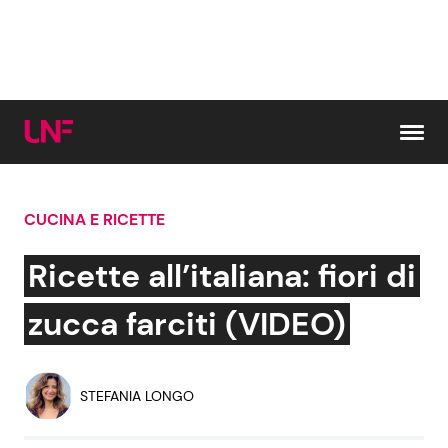
Vai al contenuto
CUCINA E RICETTE
Cerca:
Ricette all’italiana: fiori di
News e Cronaca
Gossip e TV
zucca farciti (VIDEO)
Attualità Italiana
Bellezze VIP
STEFANIA LONGO
Dal Mondo
Coppie VIP