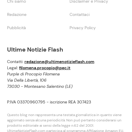
Chi siamo
Disclaimer e Privacy
Redazione
Contattaci
Pubblicità
Privacy Policy
Ultime Notizie Flash
Contatti:
redazione@ultimenotizieflash.com
Legal:
filomena.procopio@pec.it
Purple di Procopio Filomena
Via Della Libertà, 106
73030 - Montesano Salentino (LE)
P.IVA 03370960795 - iscrizione REA 307423
Questo blog non rappresenta una testata giornalistica in quanto viene
aggiornato senza alcuna periodicità. Non puó pertanto considerarsi un
prodotto editoriale ai sensi della legge n.62 del 2001.
UltimeNotizieFlash.com partecipa al programma Affiliazione Amazon EU,