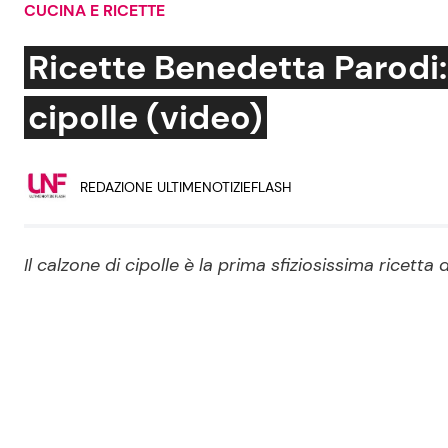
CUCINA E RICETTE
Soap Opera
Ricette Benedetta Parodi: 
cipolle (video)
Social News
Benessere
REDAZIONE ULTIMENOTIZIEFLASH
News dal mondo
Casa
Moda e Style
Mondo Mamma
Il calzone di cipolle è la prima sfiziosissima ricett
News benessere
Salute
Viaggi e Turismo
Festività