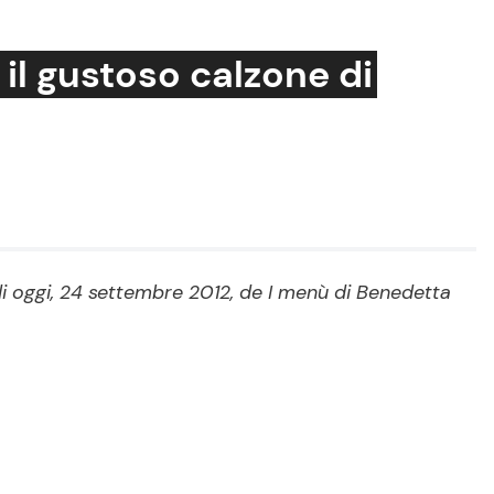
il gustoso calzone di
Cucina e Ricette
Consigli di Cucina
Dolci
Le Ricette in TV
a di oggi, 24 settembre 2012, de I menù di Benedetta
Primi Piatti
Ricette Facili e Veloci
Ricette Feste
Ricette per Bambini