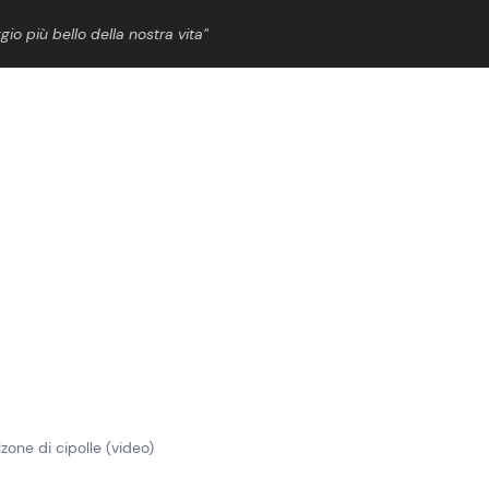
gio più bello della nostra vita”
ShowBiz
News Cinema
News Musica
News Spettacolo
zone di cipolle (video)