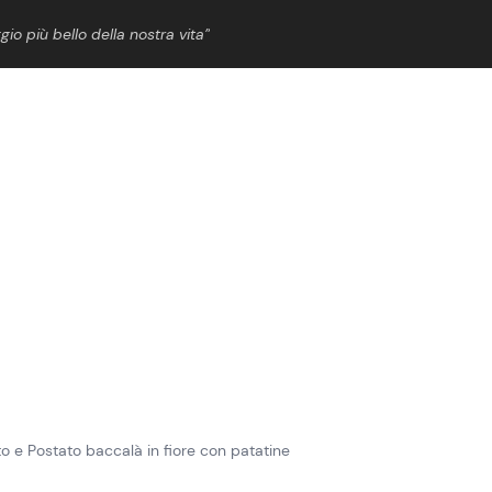
gio più bello della nostra vita”
ShowBiz
News Cinema
News Musica
News Spettacolo
o e Postato baccalà in fiore con patatine