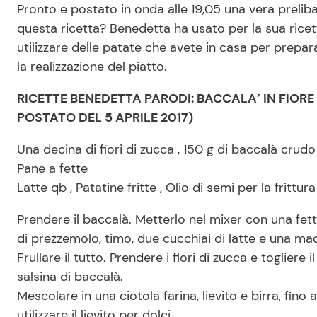
Pronto e postato in onda alle 19,05 una vera prelib
questa ricetta? Benedetta ha usato per la sua rice
utilizzare delle patate che avete in casa per prepara
la realizzazione del piatto.
RICETTE BENEDETTA PARODI: BACCALA’ IN FIORE
POSTATO DEL 5 APRILE 2017)
Una decina di fiori di zucca , 150 g di baccalà crudo ,
Pane a fette
Latte qb , Patatine fritte , Olio di semi per la frittur
Prendere il baccalà. Metterlo nel mixer con una fet
di prezzemolo, timo, due cucchiai di latte e una ma
Frullare il tutto. Prendere i fiori di zucca e togliere il
salsina di baccalà.
Mescolare in una ciotola farina, lievito e birra, fi
utilizzare il lievito per dolci.