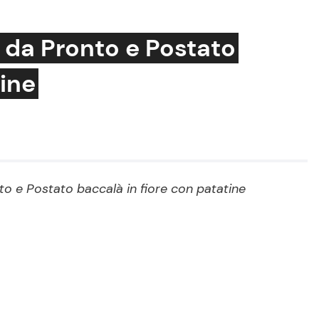
 da Pronto e Postato
tine
Cucina e Ricette
Consigli di Cucina
Dolci
Le Ricette in TV
to e Postato baccalà in fiore con patatine
Primi Piatti
Ricette Facili e Veloci
Ricette Feste
Ricette per Bambini