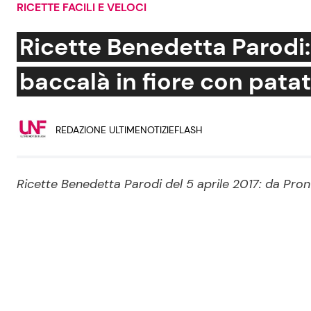
RICETTE FACILI E VELOCI
Soap Opera
Ricette Benedetta Parodi:
baccalà in fiore con pata
Social News
Benessere
REDAZIONE ULTIMENOTIZIEFLASH
News dal mondo
Casa
Moda e Style
Mondo Mamma
Ricette Benedetta Parodi del 5 aprile 2017: da Pron
News benessere
Salute
Viaggi e Turismo
Festività