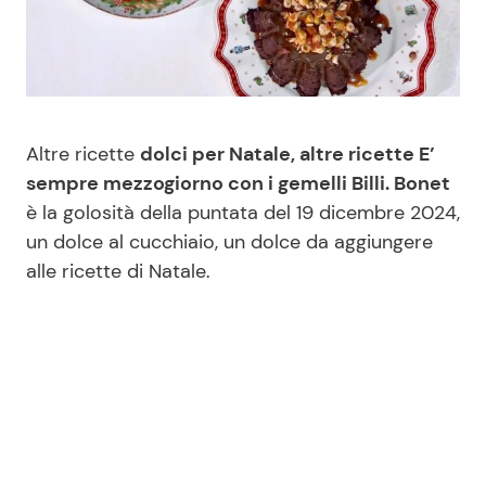
Benessere
Cucina e Ricette
Casa
Consigli di Cucina
Moda e Style
Dolci
Altre ricette
dolci per Natale, altre ricette E’
sempre mezzogiorno con i gemelli Billi. Bonet
è la golosità della puntata del 19 dicembre 2024,
Mondo Mamma
Le Ricette in TV
un dolce al cucchiaio, un dolce da aggiungere
alle ricette di Natale.
News benessere
Primi Piatti
Salute
Ricette Facili e Veloci
Viaggi e Turismo
Ricette Feste
Festività
Ricette per Bambini