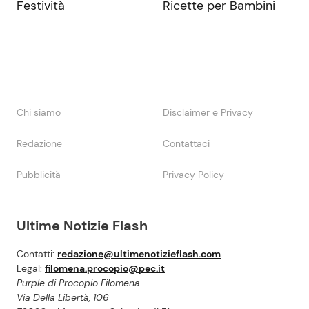
Festività
Ricette per Bambini
Chi siamo
Disclaimer e Privacy
Redazione
Contattaci
Pubblicità
Privacy Policy
Ultime Notizie Flash
Contatti:
redazione@ultimenotizieflash.com
Legal:
filomena.procopio@pec.it
Purple di Procopio Filomena
Via Della Libertà, 106