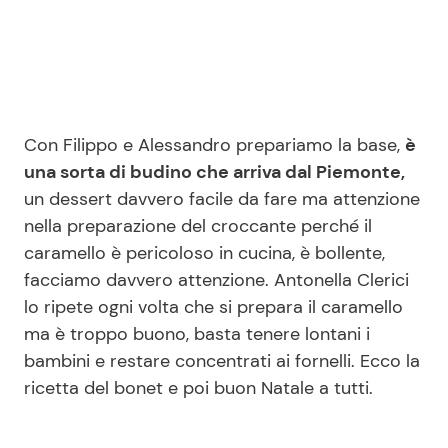
Seguici
Con Filippo e Alessandro prepariamo la base,
è
una sorta di budino che arriva dal Piemonte,
Info
un dessert davvero facile da fare ma attenzione
nella preparazione del croccante perché il
Chi siamo
caramello è pericoloso in cucina, è bollente,
Disclaimer e Privacy
facciamo davvero attenzione. Antonella Clerici
Redazione
lo ripete ogni volta che si prepara il caramello
ma è troppo buono, basta tenere lontani i
Contattaci
bambini e restare concentrati ai fornelli. Ecco la
Pubblicità
ricetta del bonet e poi buon Natale a tutti.
Privacy Policy