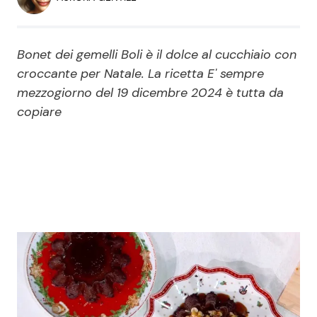
Economia
Fiction e Serie TV
Persone Scomparse
Programmi TV
Bonet dei gemelli Boli è il dolce al cucchiaio con
croccante per Natale. La ricetta E' sempre
Politica
mezzogiorno del 19 dicembre 2024 è tutta da
Reality e Talent
copiare
Soap Opera
ShowBiz
Social News
News Cinema
News dal mondo
News Musica
News Spettacolo