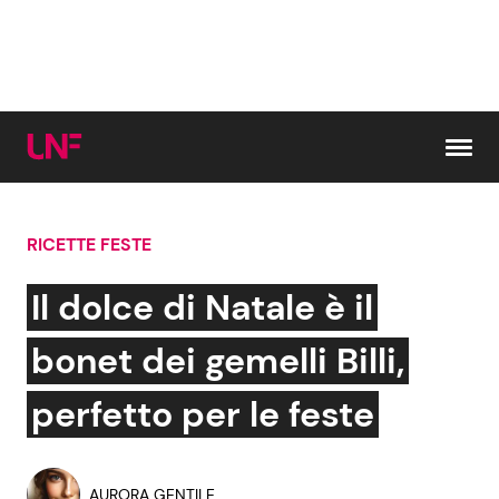
Vai al contenuto
RICETTE FESTE
Cerca:
Il dolce di Natale è il
News e Cronaca
Gossip e TV
bonet dei gemelli Billi,
Attualità Italiana
Bellezze VIP
perfetto per le feste
Dal Mondo
Coppie VIP
AURORA GENTILE