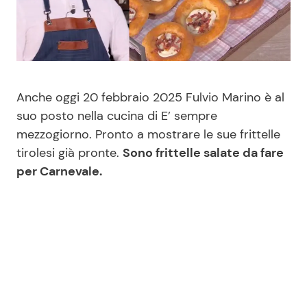
Benessere
Cucina e Ricette
Casa
Consigli di Cucina
Moda e Style
Dolci
Anche oggi 20 febbraio 2025 Fulvio Marino è al
suo posto nella cucina di E’ sempre
mezzogiorno. Pronto a mostrare le sue frittelle
Mondo Mamma
Le Ricette in TV
tirolesi già pronte.
Sono frittelle salate da fare
per Carnevale.
News benessere
Primi Piatti
Salute
Ricette Facili e Veloci
Viaggi e Turismo
Ricette Feste
Festività
Ricette per Bambini