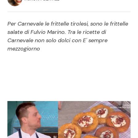
Economia
Fiction e Serie TV
Persone Scomparse
Programmi TV
Per Carnevale le frittelle tirolesi, sono le frittelle
salate di Fulvio Marino. Tra le ricette di
Politica
Carnevale non solo dolci con E' sempre
Reality e Talent
mezzogiorno
Soap Opera
ShowBiz
Social News
News Cinema
News dal mondo
News Musica
News Spettacolo