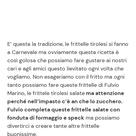
Seguici
E’ questa la tradizione, le frittelle tirolesi si fanno
a Carnevale ma ovviamente questa ricetta è
Info
così golosa che possiamo fare gustare ai nostri
cari e agli amici questo lievitato ogni volta che
Chi siamo
vogliamo. Non esageriamo con il fritto ma ogni
Disclaimer e Privacy
tanto possiamo fare queste frittelle di Fulvio
Redazione
Marino, le frittele tirolesi salate
ma attenzione
perché nell’impasto c’è an che lo zucchero.
Contattaci
Fulvio completa queste frittelle salate con
Pubblicità
fonduta di formaggio e speck
ma possiamo
Privacy Policy
divertirci a creare tante altre frittelle
buonissime.