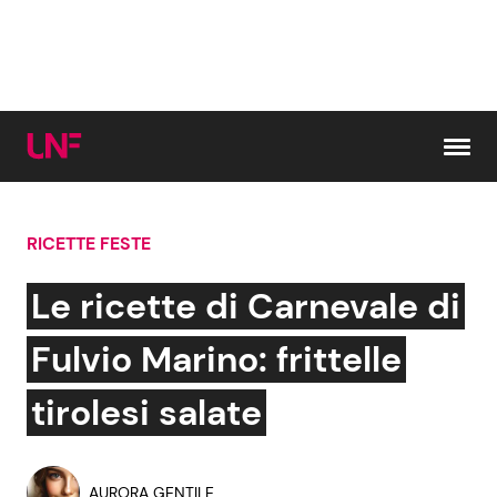
Vai al contenuto
RICETTE FESTE
Cerca:
Le ricette di Carnevale di
News e Cronaca
Gossip e TV
Fulvio Marino: frittelle
Attualità Italiana
Bellezze VIP
tirolesi salate
Dal Mondo
Coppie VIP
AURORA GENTILE