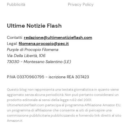
Pubblicità
Privacy Policy
Ultime Notizie Flash
Contatti:
redazione@ultimenotizieflash.com
Legal:
filomena.procopio@pec.it
Purple di Procopio Filomena
Via Della Libertà, 106
73030 - Montesano Salentino (LE)
P.IVA 03370960795 - iscrizione REA 307423
Questo blog non rappresenta una testata giornalistica in quanto viene
aggiornato senza alcuna periodicità. Non puó pertanto considerarsi un
prodotto editoriale ai sensi della legge n.62 del 2001.
UltimeNotizieFlash.com partecipa al programma Affiliazione Amazon EU,
un programma di affiliazione che consente ai siti di percepire una
commissione pubblicitaria pubblicizzando e fornendo link diretti al sito
Amazon.it.