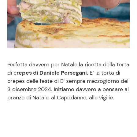
Benessere
Cucina e Ricette
Casa
Consigli di Cucina
Moda e Style
Dolci
Mondo Mamma
Le Ricette in TV
Perfetta davvero per Natale la ricetta della torta
di c
repes di Daniele Persegani.
E’ la torta di
News benessere
Primi Piatti
crepes delle feste di E’ sempre mezzogiorno del
3 dicembre 2024. Iniziamo davvero a pensare al
Salute
Ricette Facili e Veloci
pranzo di Natale, al Capodanno, alle vigilie.
Viaggi e Turismo
Ricette Feste
Festività
Ricette per Bambini