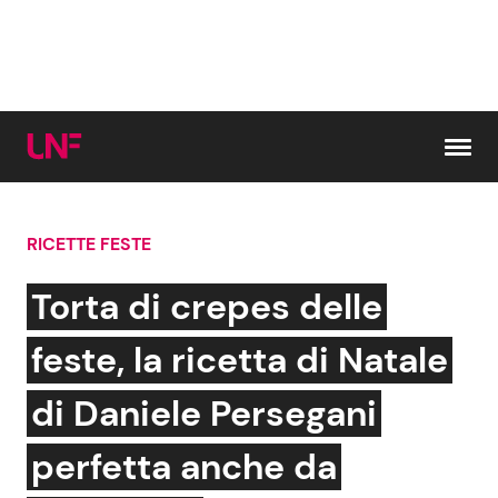
Vai al contenuto
RICETTE FESTE
Cerca:
Torta di crepes delle
News e Cronaca
Gossip e TV
feste, la ricetta di Natale
Attualità Italiana
Bellezze VIP
di Daniele Persegani
Dal Mondo
Coppie VIP
perfetta anche da