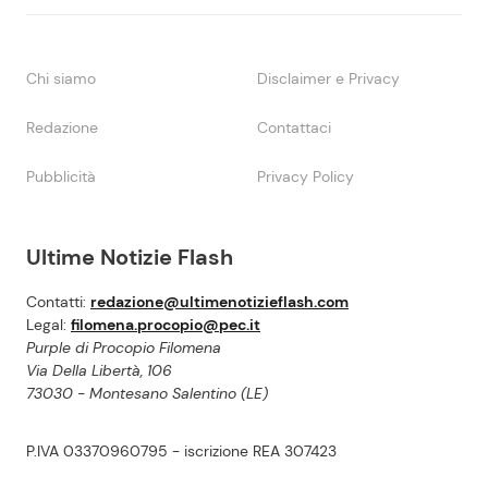
Chi siamo
Disclaimer e Privacy
Redazione
Contattaci
Pubblicità
Privacy Policy
Ultime Notizie Flash
Contatti:
redazione@ultimenotizieflash.com
Legal:
filomena.procopio@pec.it
Purple di Procopio Filomena
Via Della Libertà, 106
73030 - Montesano Salentino (LE)
P.IVA 03370960795 - iscrizione REA 307423