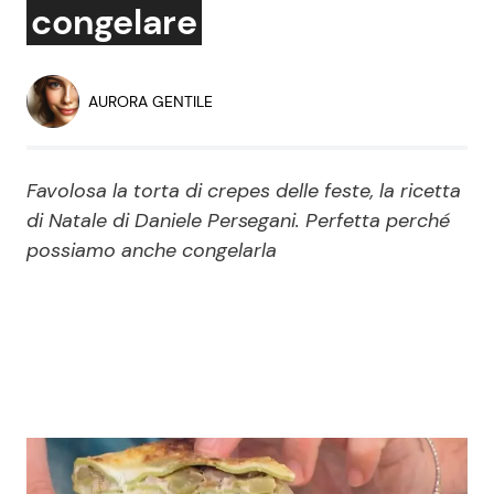
congelare
Economia
Fiction e Serie TV
Persone Scomparse
Programmi TV
AURORA GENTILE
Politica
Reality e Talent
Favolosa la torta di crepes delle feste, la ricetta
Soap Opera
di Natale di Daniele Persegani. Perfetta perché
possiamo anche congelarla
ShowBiz
Social News
News Cinema
News dal mondo
News Musica
News Spettacolo