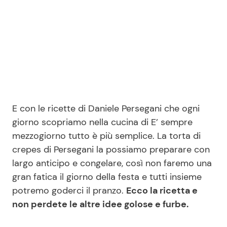
Seguici
Info
E con le ricette di Daniele Persegani che ogni
Chi siamo
giorno scopriamo nella cucina di E’ sempre
Disclaimer e Privacy
mezzogiorno tutto è più semplice. La torta di
crepes di Persegani la possiamo preparare con
Redazione
largo anticipo e congelare, così non faremo una
Contattaci
gran fatica il giorno della festa e tutti insieme
Pubblicità
potremo goderci il pranzo.
Ecco la ricetta e
non perdete le altre idee golose e furbe.
Privacy Policy