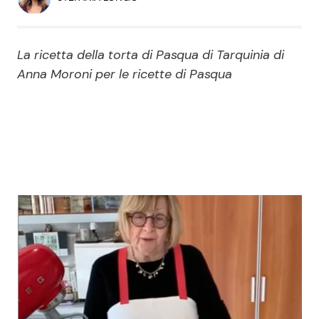
Economia
Fiction e Serie TV
Persone Scomparse
Programmi TV
La ricetta della torta di Pasqua di Tarquinia di
Anna Moroni per le ricette di Pasqua
Politica
Reality e Talent
Soap Opera
ShowBiz
Social News
News Cinema
News dal mondo
News Musica
News Spettacolo