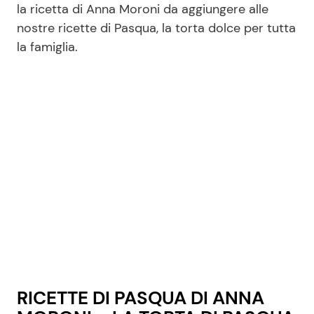
la ricetta di Anna Moroni da aggiungere alle
nostre ricette di Pasqua, la torta dolce per tutta
la famiglia.
Seguici
Info
Chi siamo
Disclaimer e Privacy
Redazione
Contattaci
Pubblicità
Privacy Policy
RICETTE DI PASQUA DI ANNA