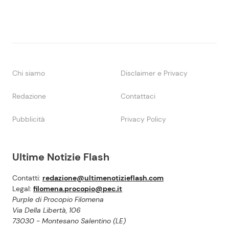
Chi siamo
Disclaimer e Privacy
Redazione
Contattaci
Pubblicità
Privacy Policy
Ultime Notizie Flash
Contatti:
redazione@ultimenotizieflash.com
Legal:
filomena.procopio@pec.it
Purple di Procopio Filomena
Via Della Libertà, 106
73030 - Montesano Salentino (LE)