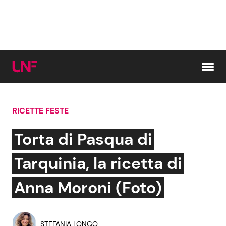
Vai al contenuto
RICETTE FESTE
Cerca:
Torta di Pasqua di
News e Cronaca
Gossip e TV
Tarquinia, la ricetta di
Attualità Italiana
Bellezze VIP
Anna Moroni (Foto)
Dal Mondo
Coppie VIP
STEFANIA LONGO