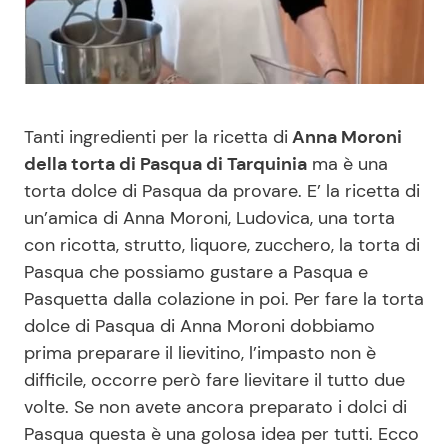
Benessere
Cucina e Ricette
Casa
Consigli di Cucina
Tanti ingredienti per la ricetta di
Anna Moroni
Moda e Style
Dolci
della torta di Pasqua di Tarquinia
ma è una
torta dolce di Pasqua da provare. E’ la ricetta di
Mondo Mamma
Le Ricette in TV
un’amica di Anna Moroni, Ludovica, una torta
con ricotta, strutto, liquore, zucchero, la torta di
News benessere
Primi Piatti
Pasqua che possiamo gustare a Pasqua e
Pasquetta dalla colazione in poi. Per fare la torta
Salute
Ricette Facili e Veloci
dolce di Pasqua di Anna Moroni dobbiamo
prima preparare il lievitino, l’impasto non è
Viaggi e Turismo
Ricette Feste
difficile, occorre però fare lievitare il tutto due
volte. Se non avete ancora preparato i dolci di
Festività
Ricette per Bambini
Pasqua questa è una golosa idea per tutti. Ecco