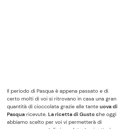
Benessere
Cucina e Ricette
Casa
Consigli di Cucina
Moda e Style
Dolci
Mondo Mamma
Le Ricette in TV
News benessere
Primi Piatti
Salute
Ricette Facili e Veloci
Il periodo di Pasqua è appena passato e di
certo molti di voi si ritrovano in casa una gran
Viaggi e Turismo
Ricette Feste
quantità di cioccolata grazie alle tante
uova di
Pasqua
ricevute.
La ricetta di Gusto c
he oggi
abbiamo scelto per voi vi permetterà di
Festività
Ricette per Bambini