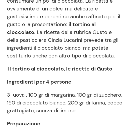
consumare un po’ di cioccolata. La ricetta è
ovviamente di un dolce, ma delicato e
gustosissimo e perché no anche raffinato per il
Seguici
gusto e la presentazione:
il tortino al
cioccolato
. La ricetta della rubrica Gusto e
della pasticciera Cinzia Lucarini prevede tra gli
ingredienti il cioccolato bianco, ma potete
Info
sostituirlo anche con altro tipo di cioccolata.
Chi siamo
Il tortino al cioccolato,
le ricette di Gusto
Disclaimer e Privacy
Ingredienti per 4 persone
Redazione
3 uova , 100 gr di margarina, 100 gr di zucchero,
Contattaci
150 di cioccolato bianco, 200 gr di farina, cocco
Pubblicità
grattugiato, scorza di limone.
Privacy Policy
Preparazione