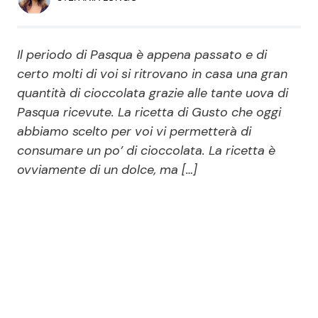
Economia
Fiction e Serie TV
Persone Scomparse
Programmi TV
Il periodo di Pasqua è appena passato e di
certo molti di voi si ritrovano in casa una gran
Politica
quantità di cioccolata grazie alle tante uova di
Reality e Talent
Pasqua ricevute. La ricetta di Gusto che oggi
abbiamo scelto per voi vi permetterà di
Soap Opera
consumare un po’ di cioccolata. La ricetta è
ovviamente di un dolce, ma […]
ShowBiz
Social News
News Cinema
News dal mondo
News Musica
News Spettacolo