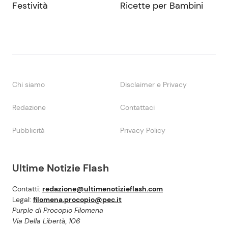
Festività
Ricette per Bambini
Chi siamo
Disclaimer e Privacy
Redazione
Contattaci
Pubblicità
Privacy Policy
Ultime Notizie Flash
Contatti:
redazione@ultimenotizieflash.com
Legal:
filomena.procopio@pec.it
Purple di Procopio Filomena
Via Della Libertà, 106