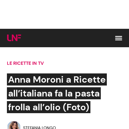
Vai al contenuto
LE RICETTE IN TV
Cerca:
Anna Moroni a Ricette
News e Cronaca
Gossip e TV
all’italiana fa la pasta
Attualità Italiana
Bellezze VIP
frolla all’olio (Foto)
Dal Mondo
Coppie VIP
STEFANIA LONGO