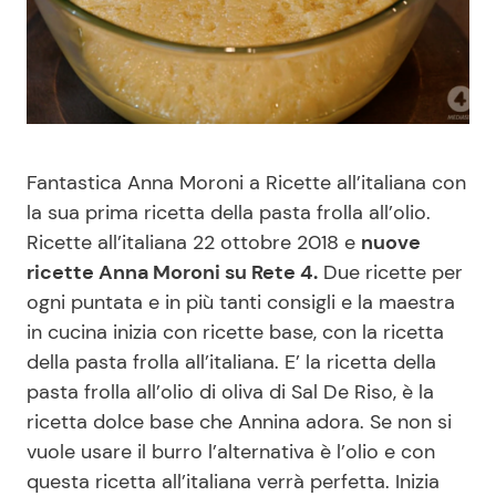
Benessere
Cucina e Ricette
Casa
Consigli di Cucina
Moda e Style
Dolci
Fantastica Anna Moroni a Ricette all’italiana con
la sua prima ricetta della pasta frolla all’olio.
Mondo Mamma
Le Ricette in TV
Ricette all’italiana 22 ottobre 2018 e
nuove
ricette Anna Moroni su Rete 4.
Due ricette per
News benessere
Primi Piatti
ogni puntata e in più tanti consigli e la maestra
in cucina inizia con ricette base, con la ricetta
Salute
Ricette Facili e Veloci
della pasta frolla all’italiana. E’ la ricetta della
pasta frolla all’olio di oliva di Sal De Riso, è la
Viaggi e Turismo
Ricette Feste
ricetta dolce base che Annina adora. Se non si
vuole usare il burro l’alternativa è l’olio e con
Festività
Ricette per Bambini
questa ricetta all’italiana verrà perfetta. Inizia