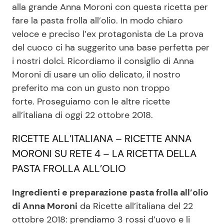
alla grande Anna Moroni con questa ricetta per
fare la pasta frolla all’olio. In modo chiaro
veloce e preciso l’ex protagonista de La prova
Seguici
del cuoco ci ha suggerito una base perfetta per
i nostri dolci. Ricordiamo il consiglio di Anna
Moroni di usare un olio delicato, il nostro
preferito ma con un gusto non troppo
Info
forte. Proseguiamo con le altre ricette
Chi siamo
all’italiana di oggi 22 ottobre 2018.
Disclaimer e Privacy
RICETTE ALL’ITALIANA – RICETTE ANNA
Redazione
MORONI SU RETE 4 – LA RICETTA DELLA
Contattaci
PASTA FROLLA ALL’OLIO
Pubblicità
Ingredienti e preparazione pasta frolla all’olio
Privacy Policy
di Anna Moroni
da Ricette all’italiana del 22
ottobre 2018: prendiamo 3 rossi d’uovo e li