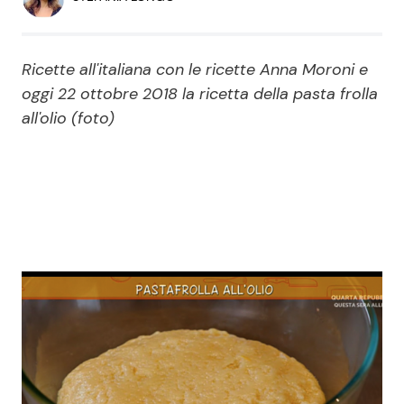
Economia
Fiction e Serie TV
Persone Scomparse
Programmi TV
Ricette all'italiana con le ricette Anna Moroni e
oggi 22 ottobre 2018 la ricetta della pasta frolla
Politica
all'olio (foto)
Reality e Talent
Soap Opera
ShowBiz
Social News
News Cinema
News dal mondo
News Musica
News Spettacolo