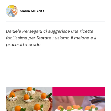
Economia
Fiction e Serie TV
MARIA MILANO
Persone Scomparse
Programmi TV
Daniele Persegani ci suggerisce una ricetta
Politica
Reality e Talent
facilissima per l'estate : usiamo il melone e il
prosciutto crudo
Soap Opera
ShowBiz
Social News
News Cinema
News dal mondo
News Musica
News Spettacolo