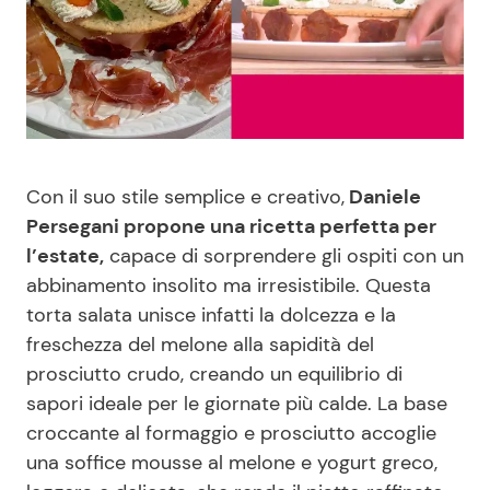
Benessere
Cucina e Ricette
Casa
Consigli di Cucina
Moda e Style
Dolci
Con il suo stile semplice e creativo,
Daniele
Mondo Mamma
Le Ricette in TV
Persegani propone una ricetta perfetta per
l’estate,
capace di sorprendere gli ospiti con un
News benessere
Primi Piatti
abbinamento insolito ma irresistibile. Questa
torta salata unisce infatti la dolcezza e la
Salute
Ricette Facili e Veloci
freschezza del melone alla sapidità del
prosciutto crudo, creando un equilibrio di
Viaggi e Turismo
Ricette Feste
sapori ideale per le giornate più calde. La base
croccante al formaggio e prosciutto accoglie
una soffice mousse al melone e yogurt greco,
Festività
Ricette per Bambini