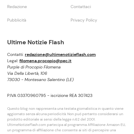
Redazione
Contattaci
Pubblicità
Privacy Policy
Ultime Notizie Flash
Contatti:
redazione@ultimenotizieflash.com
Legal:
filomena.procopio@pec.it
Purple di Procopio Filomena
Via Della Libertà, 106
73030 - Montesano Salentino (LE)
P.IVA 03370960795 - iscrizione REA 307423
Questo blog non rappresenta una testata giornalistica in quanto viene
aggiornato senza alcuna periodicità. Non puó pertanto considerarsi un
prodotto editoriale ai sensi della legge n.62 del 2001.
UltimeNotizieFlash.com partecipa al programma Affiliazione Amazon EU,
un programma di affiliazione che consente ai siti di percepire una