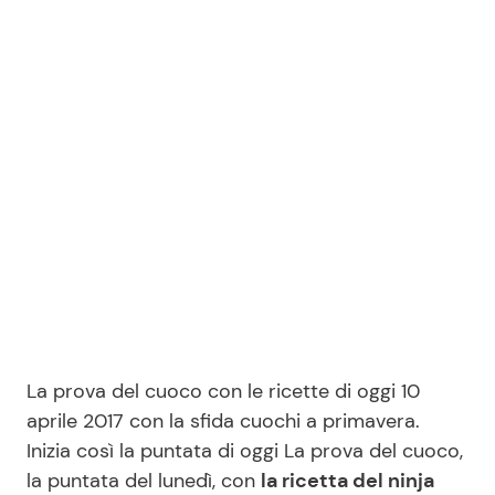
Benessere
Cucina e Ricette
Casa
Consigli di Cucina
Moda e Style
Dolci
Mondo Mamma
Le Ricette in TV
News benessere
Primi Piatti
Salute
Ricette Facili e Veloci
La prova del cuoco con le ricette di oggi 10
Viaggi e Turismo
Ricette Feste
aprile 2017 con la sfida cuochi a primavera.
Inizia così la puntata di oggi La prova del cuoco,
Festività
Ricette per Bambini
la puntata del lunedì, con
la ricetta del ninja