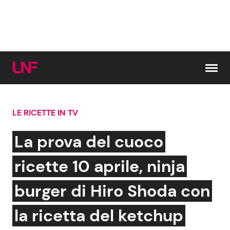
Vai al contenuto
LE RICETTE IN TV
Cerca:
La prova del cuoco
News e Cronaca
Gossip e TV
ricette 10 aprile, ninja
Attualità Italiana
Bellezze VIP
burger di Hiro Shoda con
Dal Mondo
Coppie VIP
la ricetta del ketchup