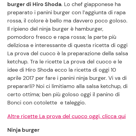
burger di Hiro Shoda
. Lo chef giapponese ha
preparato i panini burger con l’aggiunta di rapa
rossa, il colore è bello ma davvero poco goloso.
Seguici
Il ripieno del ninja burger è hamburger,
pomodoro fresco e rapa rossa; la parte più
deliziosa e interessante di questa ricetta di oggi
La prova del cuoco è la preparazione della salsa
Info
ketchup. Tra le ricette La prova del cuoco e le
Chi siamo
idee di Hiro Shoda ecco la ricetta di oggi 10
aprile 2017 per fare i panini ninja burger. Vi va di
Disclaimer e Privacy
prepararli? Noi ci limitiamo alla salsa ketchup, di
Redazione
certo ottima; ben più goloso oggi il panino di
Contattaci
Bonci con cotolette e taleggio.
Pubblicità
Altre ricette La prova del cuoco oggi, clicca qui
Privacy Policy
Ninja burger