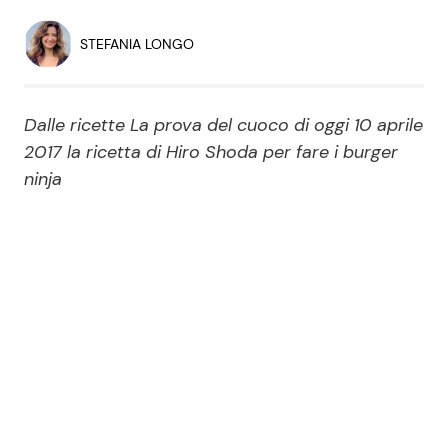
Economia
Fiction e Serie TV
STEFANIA LONGO
Persone Scomparse
Programmi TV
Dalle ricette La prova del cuoco di oggi 10 aprile
Politica
Reality e Talent
2017 la ricetta di Hiro Shoda per fare i burger
ninja
Soap Opera
ShowBiz
Social News
News Cinema
News dal mondo
News Musica
News Spettacolo