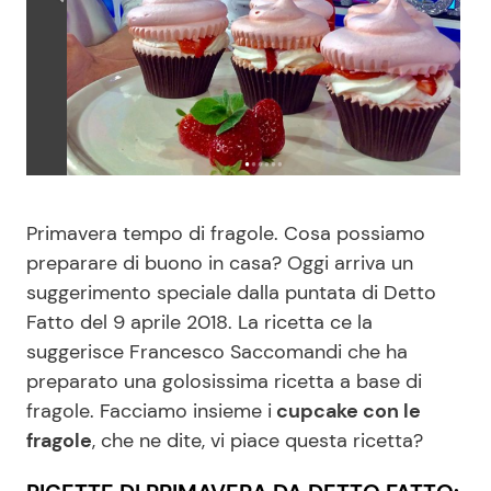
Benessere
Cucina e Ricette
Casa
Consigli di Cucina
Moda e Style
Dolci
Mondo Mamma
Le Ricette in TV
Primavera tempo di fragole. Cosa possiamo
preparare di buono in casa? Oggi arriva un
News benessere
Primi Piatti
suggerimento speciale dalla puntata di Detto
Fatto del 9 aprile 2018. La ricetta ce la
Salute
Ricette Facili e Veloci
suggerisce Francesco Saccomandi che ha
preparato una golosissima ricetta a base di
Viaggi e Turismo
Ricette Feste
fragole. Facciamo insieme i
cupcake con le
fragole
, che ne dite, vi piace questa ricetta?
Festività
Ricette per Bambini