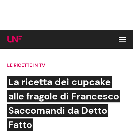
Vai al contenuto
LE RICETTE IN TV
Cerca:
La ricetta dei cupcake
News e Cronaca
Gossip e TV
alle fragole di Francesco
Attualità Italiana
Bellezze VIP
Saccomandi da Detto
Dal Mondo
Coppie VIP
Fatto