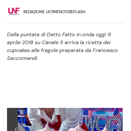
Economia
Fiction e Serie TV
REDAZIONE ULTIMENOTIZIEFLASH
Persone Scomparse
Programmi TV
Dalla puntata di Detto Fatto in onda oggi 9
Politica
Reality e Talent
aprile 2018 su Canale 5 arriva la ricetta dei
cupcakes alle fragole preparata da Francesco
Soap Opera
Saccomandi
ShowBiz
Social News
News Cinema
News dal mondo
News Musica
News Spettacolo