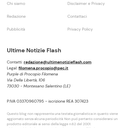
Chi siamo
Disclaimer e Privacy
Redazione
Contattaci
Pubblicità
Privacy Policy
Ultime Notizie Flash
Contatti:
redazione@ultimenotizieflash.com
Legal:
filomena.procopio@pec.it
Purple di Procopio Filomena
Via Della Libertà, 106
73030 - Montesano Salentino (LE)
P.IVA 03370960795 - iscrizione REA 307423
Questo blog non rappresenta una testata giornalistica in quanto viene
aggiornato senza alcuna periodicità. Non puó pertanto considerarsi un
prodotto editoriale ai sensi della legge n.62 del 2001.