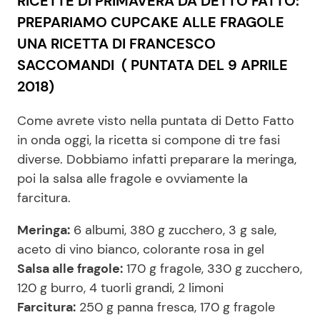
RICETTE DI PRIMAVERA DA DETTO FATTO:
PREPARIAMO CUPCAKE ALLE FRAGOLE
UNA RICETTA DI FRANCESCO
Seguici
SACCOMANDI ( PUNTATA DEL 9 APRILE
2018)
Come avrete visto nella puntata di Detto Fatto
Info
in onda oggi, la ricetta si compone di tre fasi
diverse. Dobbiamo infatti preparare la meringa,
Chi siamo
poi la salsa alle fragole e ovviamente la
Disclaimer e Privacy
farcitura.
Redazione
Meringa:
6 albumi, 380 g zucchero, 3 g sale,
Contattaci
aceto di vino bianco, colorante rosa in gel
Pubblicità
Salsa alle fragole:
170 g fragole, 330 g zucchero,
120 g burro, 4 tuorli grandi, 2 limoni
Privacy Policy
Farcitura:
250 g panna fresca, 170 g fragole