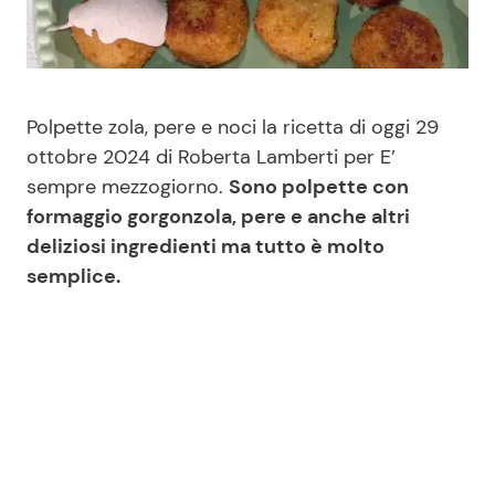
Benessere
Cucina e Ricette
Casa
Consigli di Cucina
Polpette zola, pere e noci la ricetta di oggi 29
Moda e Style
Dolci
ottobre 2024 di Roberta Lamberti per E’
sempre mezzogiorno.
Sono polpette con
formaggio gorgonzola, pere e anche altri
Mondo Mamma
Le Ricette in TV
deliziosi ingredienti ma tutto è molto
semplice.
News benessere
Primi Piatti
Salute
Ricette Facili e Veloci
Viaggi e Turismo
Ricette Feste
Festività
Ricette per Bambini