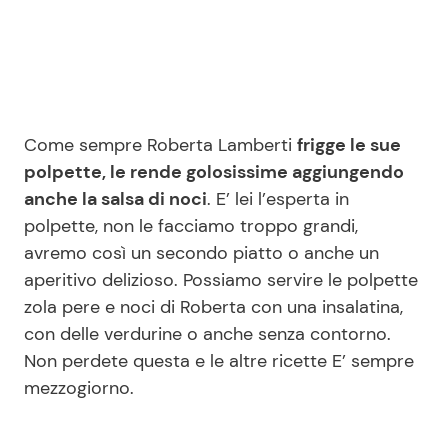
Seguici
Come sempre Roberta Lamberti
frigge le sue
polpette, le rende golosissime aggiungendo
Info
anche la salsa di noci
. E’ lei l’esperta in
polpette, non le facciamo troppo grandi,
Chi siamo
avremo così un secondo piatto o anche un
Disclaimer e Privacy
aperitivo delizioso. Possiamo servire le polpette
Redazione
zola pere e noci di Roberta con una insalatina,
con delle verdurine o anche senza contorno.
Contattaci
Non perdete questa e le altre ricette E’ sempre
Pubblicità
mezzogiorno.
Privacy Policy