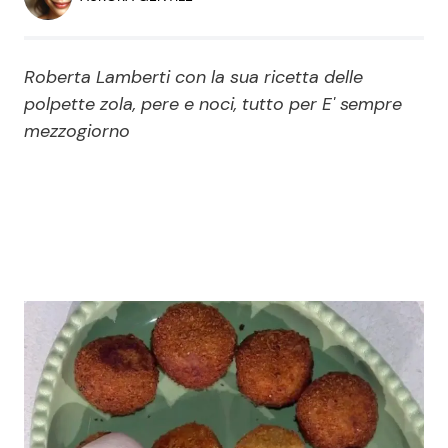
Economia
Fiction e Serie TV
Persone Scomparse
Programmi TV
Roberta Lamberti con la sua ricetta delle
polpette zola, pere e noci, tutto per E' sempre
Politica
mezzogiorno
Reality e Talent
Soap Opera
ShowBiz
Social News
News Cinema
News dal mondo
News Musica
News Spettacolo