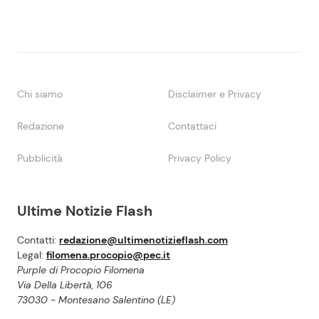
Chi siamo
Disclaimer e Privacy
Redazione
Contattaci
Pubblicità
Privacy Policy
Ultime Notizie Flash
Contatti:
redazione@ultimenotizieflash.com
Legal:
filomena.procopio@pec.it
Purple di Procopio Filomena
Via Della Libertà, 106
73030 - Montesano Salentino (LE)