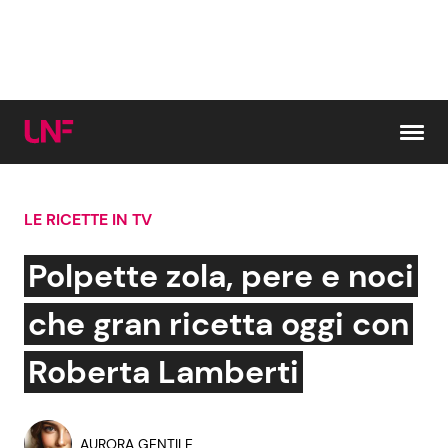
Vai al contenuto
LE RICETTE IN TV
Cerca:
Polpette zola, pere e noci
News e Cronaca
Gossip e TV
che gran ricetta oggi con
Attualità Italiana
Bellezze VIP
Roberta Lamberti
Dal Mondo
Coppie VIP
AURORA GENTILE