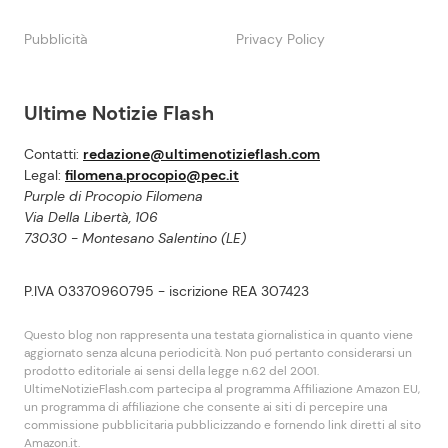
Pubblicità
Privacy Policy
Ultime Notizie Flash
Contatti:
redazione@ultimenotizieflash.com
Legal:
filomena.procopio@pec.it
Purple di Procopio Filomena
Via Della Libertà, 106
73030 - Montesano Salentino (LE)
P.IVA 03370960795 - iscrizione REA 307423
Questo blog non rappresenta una testata giornalistica in quanto viene
aggiornato senza alcuna periodicità. Non puó pertanto considerarsi un
prodotto editoriale ai sensi della legge n.62 del 2001.
UltimeNotizieFlash.com partecipa al programma Affiliazione Amazon EU,
un programma di affiliazione che consente ai siti di percepire una
commissione pubblicitaria pubblicizzando e fornendo link diretti al sito
Amazon.it.