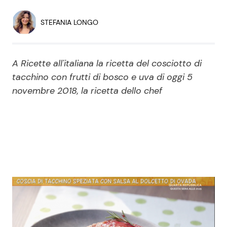
Economia
Fiction e Serie TV
STEFANIA LONGO
Persone Scomparse
Programmi TV
A Ricette all'italiana la ricetta del cosciotto di
Politica
Reality e Talent
tacchino con frutti di bosco e uva di oggi 5
novembre 2018, la ricetta dello chef
Soap Opera
ShowBiz
Social News
News Cinema
News dal mondo
News Musica
News Spettacolo