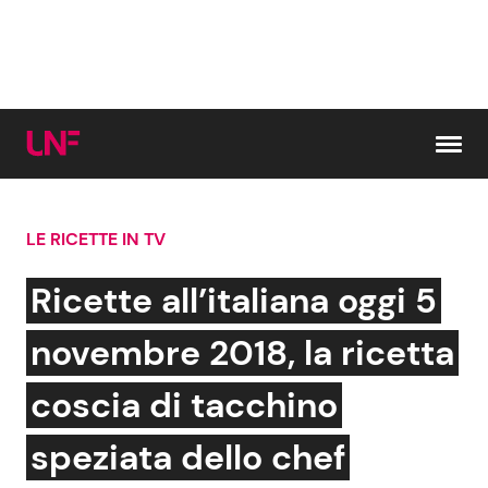
Vai al contenuto
LE RICETTE IN TV
Cerca:
Ricette all’italiana oggi 5
News e Cronaca
Gossip e TV
novembre 2018, la ricetta
Attualità Italiana
Bellezze VIP
coscia di tacchino
Dal Mondo
Coppie VIP
speziata dello chef