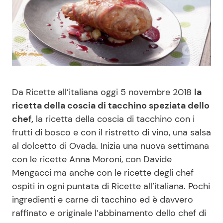
Benessere
Cucina e Ricette
Casa
Consigli di Cucina
Moda e Style
Dolci
Da Ricette all’italiana oggi 5 novembre 2018
la
Mondo Mamma
Le Ricette in TV
ricetta della coscia di tacchino speziata dello
chef,
la ricetta della coscia di tacchino con i
News benessere
Primi Piatti
frutti di bosco e con il ristretto di vino, una salsa
al dolcetto di Ovada. Inizia una nuova settimana
Salute
Ricette Facili e Veloci
con le ricette Anna Moroni, con Davide
Mengacci ma anche con le ricette degli chef
Viaggi e Turismo
Ricette Feste
ospiti in ogni puntata di Ricette all’italiana. Pochi
ingredienti e carne di tacchino ed è davvero
Festività
Ricette per Bambini
raffinato e originale l’abbinamento dello chef di