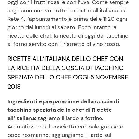
oggi con i frutti rossi e con l’uva. Come sempre
seguiamo con voi tutte le ricette all’italiana su
Rete 4, l’appuntamento è prima delle 11:20 ogni
Seguici
giorno dal lunedì al sabato. Ecco intanto la
ricetta dello chef, la ricetta di oggi del tacchino
al forno servito con il ristretto di vino rosso.
Info
RICETTE ALL’ITALIANA DELLO CHEF CON
LA RICETTA DELLA COSCIA DI TACCHINO
Chi siamo
SPEZIATA DELLO CHEF OGGI 5 NOVEMBRE
Disclaimer e Privacy
2018
Redazione
Ingredienti e preparazione della coscia di
Contattaci
tacchino speziata dello chef di Ricette
Pubblicità
all’italiana:
tagliamo il lardo a fettine.
Privacy Policy
Aromatizziamo il cosciotto con sale grosso e
poco rosmarino, aggiungiamo il lardo sul