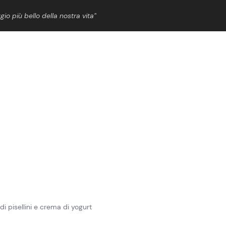
gio più bello della nostra vita”
ShowBiz
News Cinema
News Musica
News Spettacolo
di pisellini e crema di yogurt