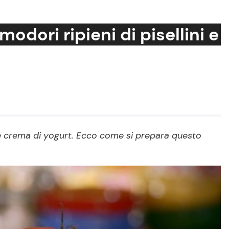
odori ripieni di pisellini e
Cucina e Ricette
Consigli di Cucina
Dolci
Le Ricette in TV
i e crema di yogurt. Ecco come si prepara questo
Primi Piatti
Ricette Facili e Veloci
Ricette Feste
Ricette per Bambini