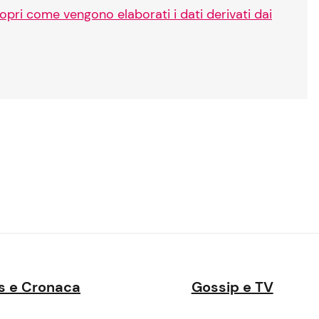
opri come vengono elaborati i dati derivati dai
s e Cronaca
Gossip e TV