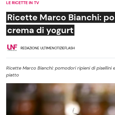
LE RICETTE IN TV
Soap Opera
Ricette Marco Bianchi: pom
crema di yogurt
Social News
Benessere
REDAZIONE ULTIMENOTIZIEFLASH
News dal mondo
Casa
Moda e Style
Mondo Mamma
Ricette Marco Bianchi: pomodori ripieni di pisellin
piatto
News benessere
Salute
Viaggi e Turismo
Festività