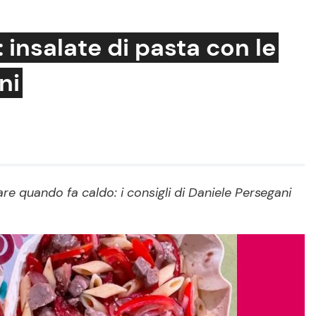
: insalate di pasta con le
ni
Cucina e Ricette
Consigli di Cucina
Dolci
Le Ricette in TV
are quando fa caldo: i consigli di Daniele Persegani
Primi Piatti
Ricette Facili e Veloci
Ricette Feste
Ricette per Bambini