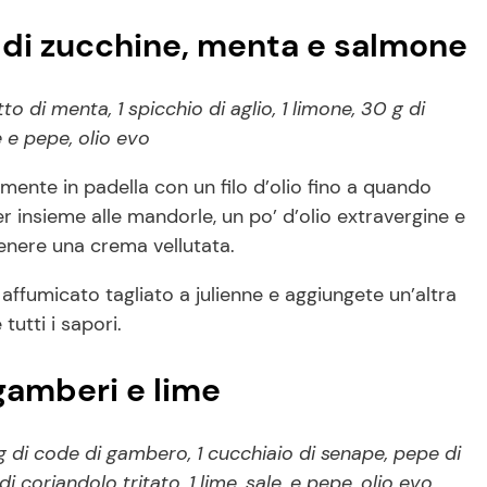
di zucchine, menta e salmone
tto di menta, 1 spicchio di aglio, 1 limone, 30 g di
 e pepe, olio evo
amente in padella con un filo d’olio fino a quando
r insieme alle mandorle, un po’ d’olio extravergine e
tenere una crema vellutata.
 affumicato tagliato a julienne e aggiungete un’altra
utti i sapori.
gamberi e lime
g di code di gambero, 1 cucchiaio di senape, pepe di
i coriandolo tritato, 1 lime, sale, e pepe, olio evo