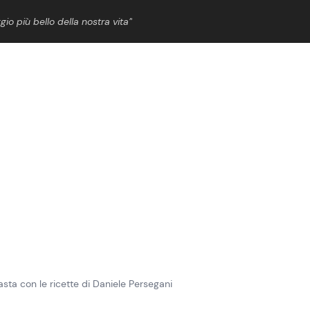
gio più bello della nostra vita”
ShowBiz
News Cinema
News Musica
News Spettacolo
pasta con le ricette di Daniele Persegani