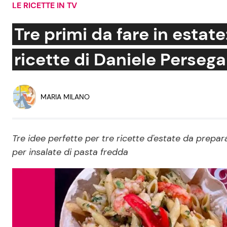
LE RICETTE IN TV
Soap Opera
Tre primi da fare in estate
ricette di Daniele Persega
Social News
Benessere
News dal mondo
Casa
MARIA MILANO
Moda e Style
Mondo Mamma
Tre idee perfette per tre ricette d'estate da prepar
per insalate di pasta fredda
News benessere
Salute
Viaggi e Turismo
Festività