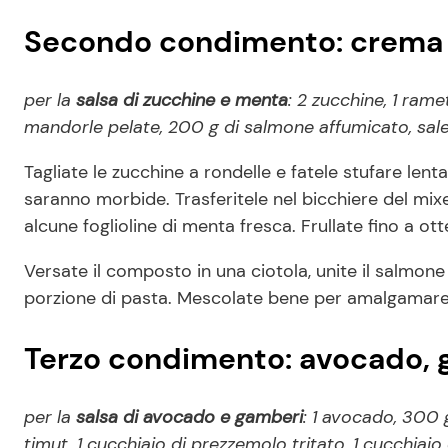
Secondo condimento: crema 
per la
salsa di zucchine e menta
: 2 zucchine, 1 rame
mandorle pelate, 200 g di salmone affumicato, sale
Tagliate le zucchine a rondelle e fatele stufare lent
saranno morbide. Trasferitele nel bicchiere del mixe
alcune foglioline di menta fresca. Frullate fino a ot
Versate il composto in una ciotola, unite il salmone
porzione di pasta. Mescolate bene per amalgamare t
Terzo condimento: avocado, 
per la
salsa di avocado e gamberi
: 1 avocado, 300 
timut, 1 cucchiaio di prezzemolo tritato, 1 cucchiaio d