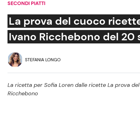
SECONDI PIATTI
Soap Opera
La prova del cuoco ricette,
Ivano Ricchebono del 20
Social News
Benessere
News dal mondo
Casa
STEFANIA LONGO
Moda e Style
Mondo Mamma
La ricetta per Sofia Loren dalle ricette La prova del
Ricchebono
News benessere
Salute
Viaggi e Turismo
Festività