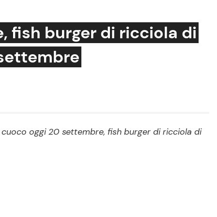
 fish burger di ricciola di
 settembre
Cucina e Ricette
Consigli di Cucina
Dolci
Le Ricette in TV
 cuoco oggi 20 settembre, fish burger di ricciola di
Primi Piatti
Ricette Facili e Veloci
Ricette Feste
Ricette per Bambini