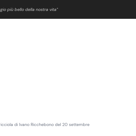
gio più bello della nostra vita”
ShowBiz
News Cinema
News Musica
News Spettacolo
i ricciola di Ivano Ricchebono del 20 settembre