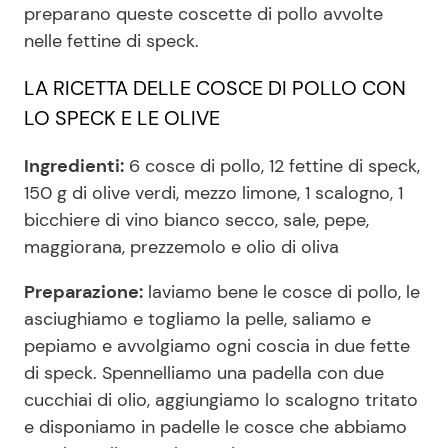
preparano queste coscette di pollo avvolte
nelle fettine di speck.
Seguici
LA RICETTA DELLE COSCE DI POLLO CON
LO SPECK E LE OLIVE
Ingredienti:
6 cosce di pollo, 12 fettine di speck,
Info
150 g di olive verdi, mezzo limone, 1 scalogno, 1
bicchiere di vino bianco secco, sale, pepe,
Chi siamo
maggiorana, prezzemolo e olio di oliva
Disclaimer e Privacy
Preparazione:
laviamo bene le cosce di pollo, le
Redazione
asciughiamo e togliamo la pelle, saliamo e
Contattaci
pepiamo e avvolgiamo ogni coscia in due fette
Pubblicità
di speck. Spennelliamo una padella con due
cucchiai di olio, aggiungiamo lo scalogno tritato
Privacy Policy
e disponiamo in padelle le cosce che abbiamo