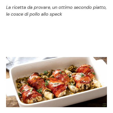
Economia
Fiction e Serie TV
La ricetta da provare, un ottimo secondo piatto,
le cosce di pollo allo speck
Persone Scomparse
Programmi TV
Politica
Reality e Talent
Soap Opera
ShowBiz
Social News
News Cinema
News dal mondo
News Musica
News Spettacolo