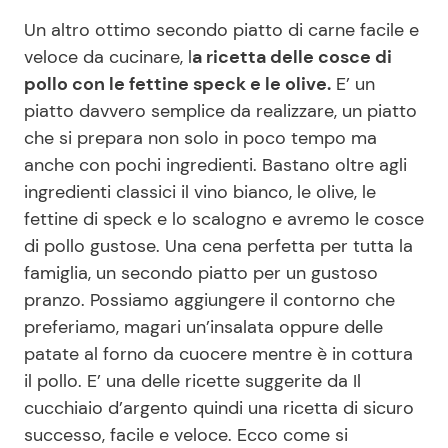
Un altro ottimo secondo piatto di carne facile e
Benessere
Cucina e Ricette
veloce da cucinare, l
a ricetta delle cosce di
Casa
Consigli di Cucina
pollo con le fettine speck e le olive.
E’ un
piatto davvero semplice da realizzare, un piatto
che si prepara non solo in poco tempo ma
Moda e Style
Dolci
anche con pochi ingredienti. Bastano oltre agli
ingredienti classici il vino bianco, le olive, le
Mondo Mamma
Le Ricette in TV
fettine di speck e lo scalogno e avremo le cosce
di pollo gustose. Una cena perfetta per tutta la
News benessere
Primi Piatti
famiglia, un secondo piatto per un gustoso
pranzo. Possiamo aggiungere il contorno che
Salute
Ricette Facili e Veloci
preferiamo, magari un’insalata oppure delle
patate al forno da cuocere mentre è in cottura
Viaggi e Turismo
Ricette Feste
il pollo. E’ una delle ricette suggerite da Il
cucchiaio d’argento quindi una ricetta di sicuro
Festività
Ricette per Bambini
successo, facile e veloce. Ecco come si