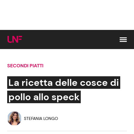
Vai al contenuto
SECONDI PIATTI
Cerca:
La ricetta delle cosce di
News e Cronaca
Gossip e TV
pollo allo speck
Attualità Italiana
Bellezze VIP
STEFANIA LONGO
Dal Mondo
Coppie VIP