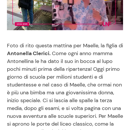
Benessere
Cucina e Ricette
Casa
Consigli di Cucina
Moda e Style
Dolci
Foto di rito questa mattina per Maelle, la figlia di
Antonella Clerici.
Come ogni anno mamma
Mondo Mamma
Le Ricette in TV
Antonellina le ha dato il suo in bocca al lupo
pochi minuti prima della ripartenza! Oggi primo
News benessere
Primi Piatti
giorno di scuola per milioni studenti e di
studentesse e nel caso di Maelle, che ormai non
Salute
Ricette Facili e Veloci
è più una bimba ma una giovanissima donna,
inizio speciale. Ci si lascia alle spalle la terza
Viaggi e Turismo
Ricette Feste
media, dopo gli esami, e si volta pagina con una
nuova avventura alle scuole superiori. Per Maelle
Festività
Ricette per Bambini
si aprono le porte del liceo classico, come la