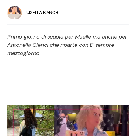
Economia
Fiction e Serie TV
LUISELLA BIANCHI
Persone Scomparse
Programmi TV
Primo giorno di scuola per Maelle ma anche per
Politica
Reality e Talent
Antonella Clerici che riparte con E' sempre
mezzogiorno
Soap Opera
ShowBiz
Social News
News Cinema
News dal mondo
News Musica
News Spettacolo