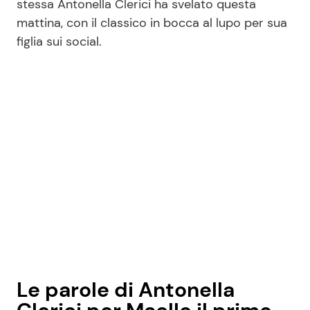
stessa Antonella Clerici ha svelato questa
mattina, con il classico in bocca al lupo per sua
figlia sui social.
Seguici
Info
Chi siamo
Disclaimer e Privacy
Redazione
Contattaci
Pubblicità
Privacy Policy
Le parole di Antonella