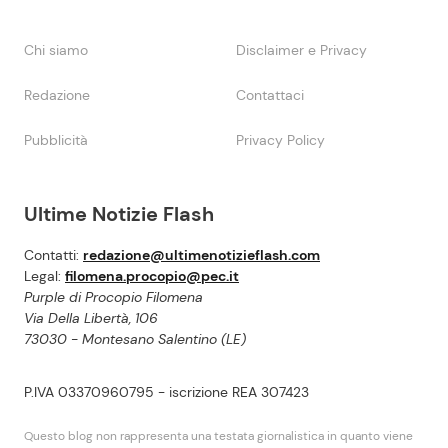
Chi siamo
Disclaimer e Privacy
Redazione
Contattaci
Pubblicità
Privacy Policy
Ultime Notizie Flash
Contatti:
redazione@ultimenotizieflash.com
Legal:
filomena.procopio@pec.it
Purple di Procopio Filomena
Via Della Libertà, 106
73030 - Montesano Salentino (LE)
P.IVA 03370960795 - iscrizione REA 307423
Questo blog non rappresenta una testata giornalistica in quanto viene