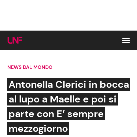
Vai al contenuto
NEWS DAL MONDO
Cerca:
Antonella Clerici in bocca
News e Cronaca
Gossip e TV
al lupo a Maelle e poi si
Attualità Italiana
Bellezze VIP
parte con E’ sempre
Dal Mondo
Coppie VIP
mezzogiorno