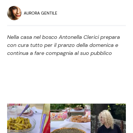
Economia
Fiction e Serie TV
AURORA GENTILE
Persone Scomparse
Programmi TV
Nella casa nel bosco Antonella Clerici prepara
Politica
Reality e Talent
con cura tutto per il pranzo della domenica e
continua a fare compagnia al suo pubblico
Soap Opera
ShowBiz
Social News
News Cinema
News dal mondo
News Musica
News Spettacolo