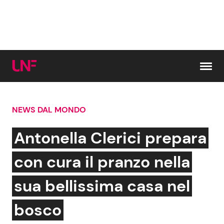
Vai al contenuto
NEWS DAL MONDO
Cerca:
Antonella Clerici prepara
News e Cronaca
Gossip e TV
con cura il pranzo nella
Attualità Italiana
Bellezze VIP
sua bellissima casa nel
Dal Mondo
Coppie VIP
bosco