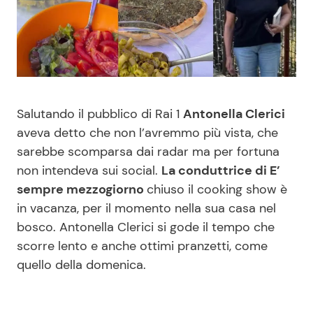
Benessere
Cucina e Ricette
Casa
Consigli di Cucina
Moda e Style
Dolci
Salutando il pubblico di Rai 1
Antonella Clerici
aveva detto che non l’avremmo più vista, che
Mondo Mamma
Le Ricette in TV
sarebbe scomparsa dai radar ma per fortuna
non intendeva sui social.
La conduttrice di E’
News benessere
Primi Piatti
sempre mezzogiorno
chiuso il cooking show è
in vacanza, per il momento nella sua casa nel
Salute
Ricette Facili e Veloci
bosco. Antonella Clerici si gode il tempo che
scorre lento e anche ottimi pranzetti, come
Viaggi e Turismo
Ricette Feste
quello della domenica.
Festività
Ricette per Bambini