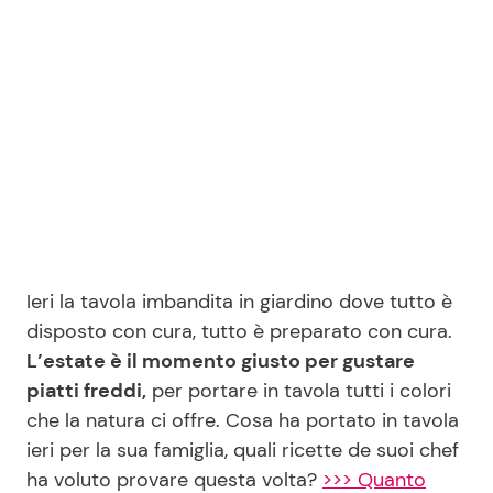
Seguici
Info
Chi siamo
Disclaimer e Privacy
Ieri la tavola imbandita in giardino dove tutto è
Redazione
disposto con cura, tutto è preparato con cura.
L’estate è il momento giusto per gustare
Contattaci
piatti freddi,
per portare in tavola tutti i colori
Pubblicità
che la natura ci offre. Cosa ha portato in tavola
Privacy Policy
ieri per la sua famiglia, quali ricette de suoi chef
ha voluto provare questa volta?
>>> Quanto