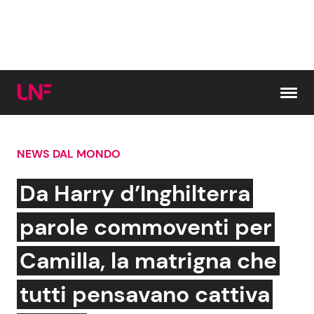
Vai al contenuto
NEWS DAL MONDO
Cerca:
Da Harry d’Inghilterra
News e Cronaca
Gossip e TV
parole commoventi per
Attualità Italiana
Bellezze VIP
Camilla, la matrigna che
Dal Mondo
Coppie VIP
tutti pensavano cattiva