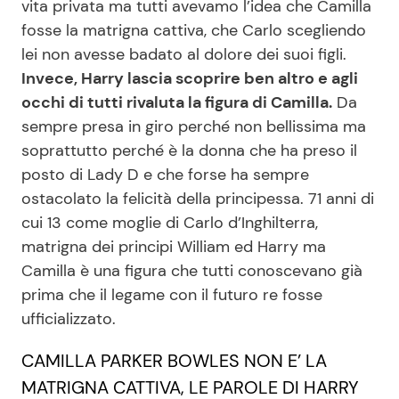
vita privata ma tutti avevamo l’idea che Camilla
fosse la matrigna cattiva, che Carlo scegliendo
lei non avesse badato al dolore dei suoi figli.
Seguici
Invece, Harry lascia scoprire ben altro e agli
occhi di tutti rivaluta la figura di Camilla.
Da
sempre presa in giro perché non bellissima ma
soprattutto perché è la donna che ha preso il
Info
posto di Lady D e che forse ha sempre
ostacolato la felicità della principessa. 71 anni di
Chi siamo
cui 13 come moglie di Carlo d’Inghilterra,
Disclaimer e Privacy
matrigna dei principi William ed Harry ma
Redazione
Camilla è una figura che tutti conoscevano già
prima che il legame con il futuro re fosse
Contattaci
ufficializzato.
Pubblicità
CAMILLA PARKER BOWLES NON E’ LA
Privacy Policy
MATRIGNA CATTIVA, LE PAROLE DI HARRY