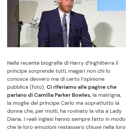
Benessere
Cucina e Ricette
Casa
Consigli di Cucina
Moda e Style
Dolci
Mondo Mamma
Le Ricette in TV
Nella recente biografia di Harry d’Inghilterra il
principe sorprende tutti, magari non chi lo
News benessere
Primi Piatti
conosce davvero ma di certo l’opinione
pubblica (foto).
Ci riferiamo alle pagine che
Salute
Ricette Facili e Veloci
parlano di Camilla Parker Bowles,
la matrigna,
la moglie del principe Carlo ma soprattutto la
Viaggi e Turismo
Ricette Feste
donna che, per molti, ha rovinato la vita a Lady
Diana. I reali inglesi hanno sempre fatto in modo
Festività
Ricette per Bambini
che le loro emozioni restassero chiuse nella loro