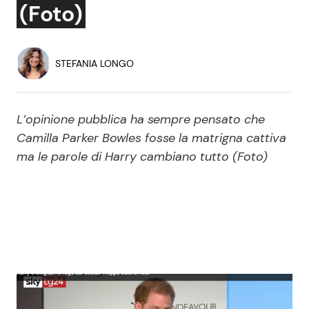
(Foto)
Economia
Fiction e Serie TV
Persone Scomparse
Programmi TV
STEFANIA LONGO
Politica
Reality e Talent
L’opinione pubblica ha sempre pensato che
Soap Opera
Camilla Parker Bowles fosse la matrigna cattiva
ma le parole di Harry cambiano tutto (Foto)
ShowBiz
Social News
News Cinema
News dal mondo
News Musica
News Spettacolo