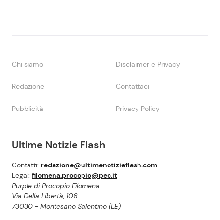
Chi siamo
Disclaimer e Privacy
Redazione
Contattaci
Pubblicità
Privacy Policy
Ultime Notizie Flash
Contatti:
redazione@ultimenotizieflash.com
Legal:
filomena.procopio@pec.it
Purple di Procopio Filomena
Via Della Libertà, 106
73030 - Montesano Salentino (LE)