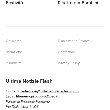
Festività
Ricette per Bambini
Chi siamo
Disclaimer e Privacy
Redazione
Contattaci
Pubblicità
Privacy Policy
Ultime Notizie Flash
Contatti:
redazione@ultimenotizieflash.com
Legal:
filomena.procopio@pec.it
Purple di Procopio Filomena
Via Della Libertà, 106