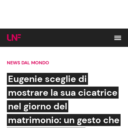
Vai al contenuto
NEWS DAL MONDO
Cerca:
Eugenie sceglie di
News e Cronaca
Gossip e TV
mostrare la sua cicatrice
Attualità Italiana
Bellezze VIP
nel giorno del
Dal Mondo
Coppie VIP
matrimonio: un gesto che