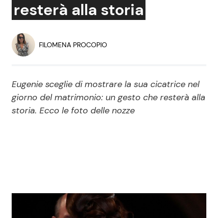
resterà alla storia
Economia
Fiction e Serie TV
Persone Scomparse
Programmi TV
FILOMENA PROCOPIO
Politica
Reality e Talent
Eugenie sceglie di mostrare la sua cicatrice nel
Soap Opera
giorno del matrimonio: un gesto che resterà alla
storia. Ecco le foto delle nozze
ShowBiz
Social News
News Cinema
News dal mondo
News Musica
News Spettacolo