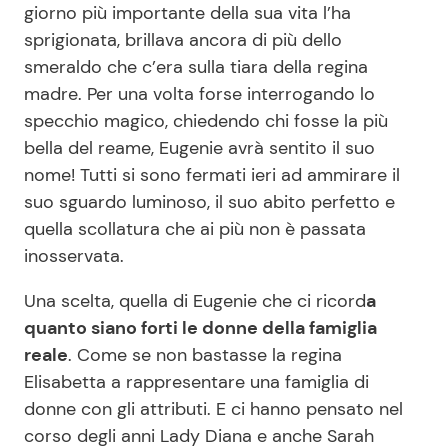
giorno più importante della sua vita l’ha
sprigionata, brillava ancora di più dello
smeraldo che c’era sulla tiara della regina
Seguici
madre. Per una volta forse interrogando lo
specchio magico, chiedendo chi fosse la più
bella del reame, Eugenie avrà sentito il suo
nome! Tutti si sono fermati ieri ad ammirare il
Info
suo sguardo luminoso, il suo abito perfetto e
Chi siamo
quella scollatura che ai più non è passata
inosservata.
Disclaimer e Privacy
Redazione
Una scelta, quella di Eugenie che ci ricord
a
quanto siano forti le donne della famiglia
Contattaci
reale
. Come se non bastasse la regina
Pubblicità
Elisabetta a rappresentare una famiglia di
Privacy Policy
donne con gli attributi. E ci hanno pensato nel
corso degli anni Lady Diana e anche Sarah