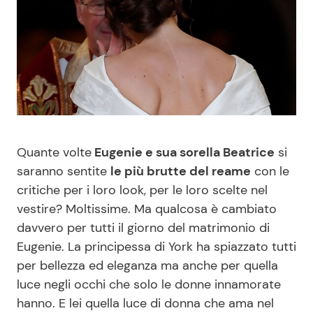
Benessere
Cucina e Ricette
Casa
Consigli di Cucina
Moda e Style
Dolci
Mondo Mamma
Le Ricette in TV
Quante volte
Eugenie e sua sorella Beatrice
si
saranno sentite
le più brutte del reame
con le
News benessere
Primi Piatti
critiche per i loro look, per le loro scelte nel
vestire? Moltissime. Ma qualcosa è cambiato
Salute
Ricette Facili e Veloci
davvero per tutti il giorno del matrimonio di
Eugenie. La principessa di York ha spiazzato tutti
Viaggi e Turismo
Ricette Feste
per bellezza ed eleganza ma anche per quella
luce negli occhi che solo le donne innamorate
Festività
Ricette per Bambini
hanno. E lei quella luce di donna che ama nel