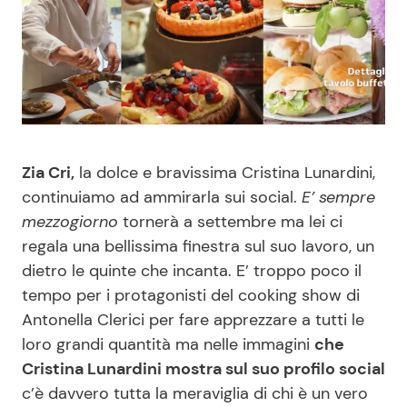
Benessere
Cucina e Ricette
Casa
Consigli di Cucina
Moda e Style
Dolci
Zia Cri,
la dolce e bravissima Cristina Lunardini,
Mondo Mamma
Le Ricette in TV
continuiamo ad ammirarla sui social.
E’ sempre
mezzogiorno
tornerà a settembre ma lei ci
News benessere
Primi Piatti
regala una bellissima finestra sul suo lavoro, un
dietro le quinte che incanta. E’ troppo poco il
Salute
Ricette Facili e Veloci
tempo per i protagonisti del cooking show di
Antonella Clerici per fare apprezzare a tutti le
Viaggi e Turismo
Ricette Feste
loro grandi quantità ma nelle immagini
che
Cristina Lunardini mostra sul suo profilo social
Festività
Ricette per Bambini
c’è davvero tutta la meraviglia di chi è un vero