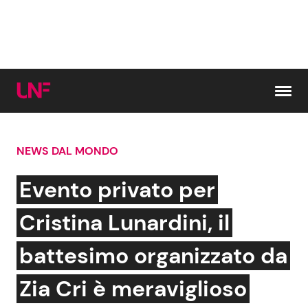
Vai al contenuto
NEWS DAL MONDO
Cerca:
Evento privato per
News e Cronaca
Gossip e TV
Cristina Lunardini, il
Attualità Italiana
Bellezze VIP
battesimo organizzato da
Dal Mondo
Coppie VIP
Zia Cri è meraviglioso