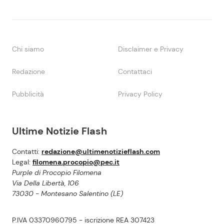
Chi siamo
Disclaimer e Privacy
Redazione
Contattaci
Pubblicità
Privacy Policy
Ultime Notizie Flash
Contatti:
redazione@ultimenotizieflash.com
Legal:
filomena.procopio@pec.it
Purple di Procopio Filomena
Via Della Libertà, 106
73030 - Montesano Salentino (LE)
P.IVA 03370960795 - iscrizione REA 307423