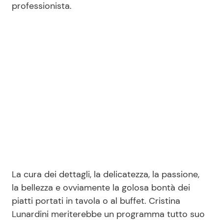
professionista.
Seguici
Info
Chi siamo
Disclaimer e Privacy
Redazione
Contattaci
La cura dei dettagli, la delicatezza, la passione,
Pubblicità
la bellezza e ovviamente la golosa bontà dei
Privacy Policy
piatti portati in tavola o al buffet. Cristina
Lunardini meriterebbe un programma tutto suo