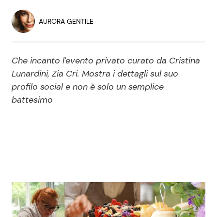
Economia
Fiction e Serie TV
AURORA GENTILE
Persone Scomparse
Programmi TV
Che incanto l'evento privato curato da Cristina
Politica
Reality e Talent
Lunardini, Zia Cri. Mostra i dettagli sul suo
profilo social e non è solo un semplice
Soap Opera
battesimo
ShowBiz
Social News
News Cinema
News dal mondo
News Musica
News Spettacolo