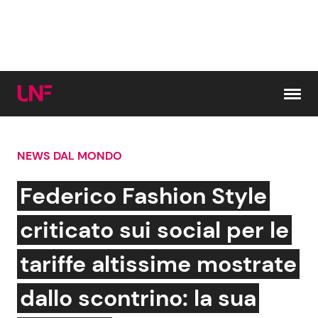
Vai al contenuto
NEWS DAL MONDO
Cerca:
Federico Fashion Style
News e Cronaca
Gossip e TV
criticato sui social per le
Attualità Italiana
Bellezze VIP
tariffe altissime mostrate
Dal Mondo
Coppie VIP
dallo scontrino: la sua