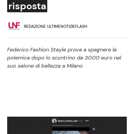
risposta
Economia
Fiction e Serie TV
Persone Scomparse
Programmi TV
REDAZIONE ULTIMENOTIZIEFLASH
Politica
Reality e Talent
Federico Fashion Stayle prova a spegnere la
Soap Opera
polemica dopo lo scontrino da 3000 euro nel
suo salone di bellezza a Milano
ShowBiz
Social News
News Cinema
News dal mondo
News Musica
News Spettacolo