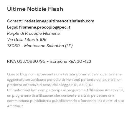
Ultime Notizie Flash
Contatti:
redazione@ultimenotizieflash.com
Legal:
filomena.procopio@pec.it
Purple di Procopio Filomena
Via Della Libertà, 106
73030 - Montesano Salentino (LE)
P.IVA 03370960795 - iscrizione REA 307423
Questo blog non rappresenta una testata giornalistica in quanto viene
aggiornato senza alcuna periodicità. Non puó pertanto considerarsi un
prodotto editoriale ai sensi della legge n.62 del 2001.
UltimeNotizieFlash.com partecipa al programma Affiliazione Amazon EU,
un programma di affiliazione che consente ai siti di percepire una
commissione pubblicitaria pubblicizzando e fornendo link diretti al sito
Amazon.it.