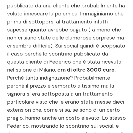
pubblicato da una cliente che probabilmente ha
voluto innescare la polemica. Immaginiamo che
Seguici
prima di sottoporsi al trattamento infatti,
sapesse quanto avrebbe pagato ( a meno che
non ci siano state delle clamorose sorprese ma
ci sembra difficile). Sui social quindi è scoppiato
il caso perchè lo scontrino pubblicato da
Info
questa cliente di Federico che è stata ricevuta
Chi siamo
nel salone di Milano,
era di oltre 3000 euro
.
Perchè tanta indignazione? Probabilmente
Disclaimer e Privacy
perchè il prezzo è sembrato altissimo ma la
Redazione
signora si era sottoposta a un trattamento
Contattaci
particolare visto che le erano state messe dieci
extension che, come si sa, se sono di un certo
Pubblicità
pregio, hanno anche un costo elevato. Lo stesso
Privacy Policy
Federico, mostrando lo scontrino sui social, e