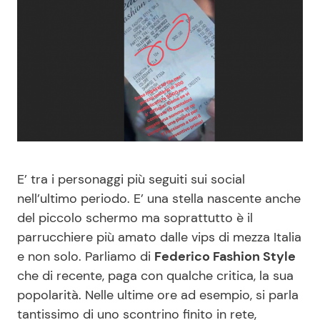
Benessere
Cucina e Ricette
Casa
Consigli di Cucina
Moda e Style
Dolci
Mondo Mamma
Le Ricette in TV
E’ tra i personaggi più seguiti sui social
News benessere
Primi Piatti
nell’ultimo periodo. E’ una stella nascente anche
del piccolo schermo ma soprattutto è il
Salute
Ricette Facili e Veloci
parrucchiere più amato dalle vips di mezza Italia
e non solo. Parliamo di
Federico Fashion Style
Viaggi e Turismo
Ricette Feste
che di recente, paga con qualche critica, la sua
popolarità. Nelle ultime ore ad esempio, si parla
Festività
Ricette per Bambini
tantissimo di uno scontrino finito in rete,