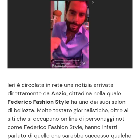
Benessere
Cucina e Ricette
Casa
Consigli di Cucina
Moda e Style
Dolci
Mondo Mamma
Le Ricette in TV
News benessere
Primi Piatti
Ieri è circolata in rete una notizia arrivata
direttamente da
Anzio,
cittadina nella quale
Salute
Ricette Facili e Veloci
Federico Fashion Style
ha uno dei suoi saloni
di bellezza. Molte testate giornalistiche, oltre ai
Viaggi e Turismo
Ricette Feste
siti che si occupano on line di personaggi noti
come Federico Fashion Style, hanno infatti
Festività
Ricette per Bambini
parlato di quello che sarebbe successo qualche