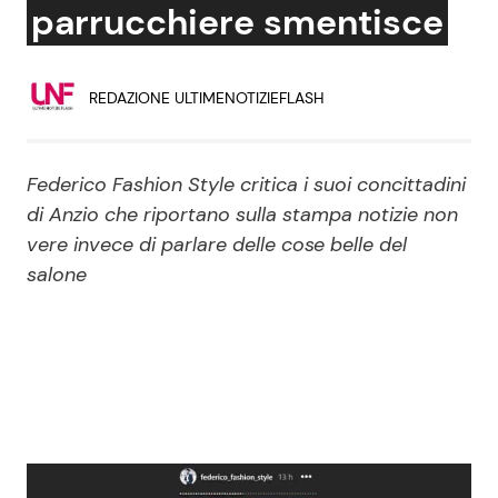
parrucchiere smentisce
Economia
Fiction e Serie TV
Persone Scomparse
Programmi TV
REDAZIONE ULTIMENOTIZIEFLASH
Politica
Reality e Talent
Federico Fashion Style critica i suoi concittadini
Soap Opera
di Anzio che riportano sulla stampa notizie non
vere invece di parlare delle cose belle del
salone
ShowBiz
Social News
News Cinema
News dal mondo
News Musica
News Spettacolo