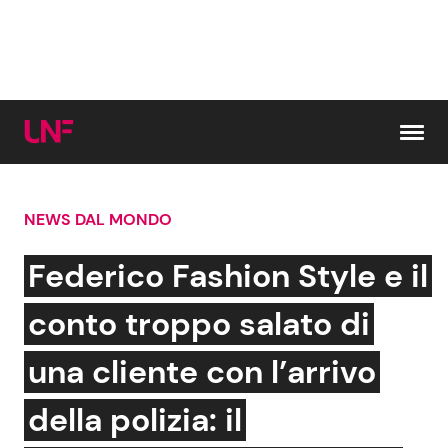
Vai al contenuto
NEWS DAL MONDO
Cerca:
Federico Fashion Style e il
News e Cronaca
Gossip e TV
conto troppo salato di
Attualità Italiana
Bellezze VIP
una cliente con l’arrivo
Dal Mondo
Coppie VIP
della polizia: il