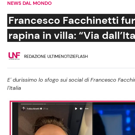
NEWS DAL MONDO
Soap Opera
Francesco Facchinetti fur
rapina in villa: “Via dall’I
Social News
Benessere
REDAZIONE ULTIMENOTIZIEFLASH
News dal mondo
Casa
Moda e Style
Mondo Mamma
E' durissimo lo sfogo sui social di Francesco Facchine
l'Italia
News benessere
Salute
Viaggi e Turismo
Festività