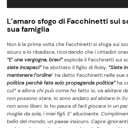
L’amaro sfogo di Facchinetti sui so
sua famiglia
Non è la prima volta che Facchinetti si sfoga sui s
sicuro e lo ribadisce, ricordando che i cittadini one
“E’ una vergogna, bravi”
esplode il Facchinetti sui s
siete incapaci”
ha sbottato il figlio di Roby.
“Siete i
mantenere l’ordine
” ha detto Facchinetti nelle sue 
politica perchè fate solo propaganda politica”
ha co
cul* e allora chi può come ho fatto io, va abitare da 
non possono stare. Io sono andato ad abitare in Svi
non sono liberi. Io ho paura di farli giocare in un p
moglie da sola, i miei figli. E’ allucinante. Complime
bello del mondo, un paese insicuro. Capre ignoranti,