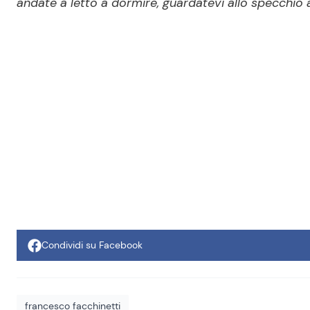
andate a letto a dormire, guardatevi allo specchio a
Condividi su Facebook
francesco facchinetti