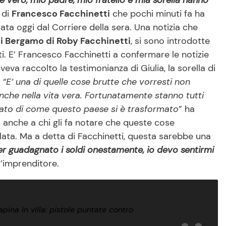
 vero, mio padre, mio fratello e mia sorella hanno
 di
Francesco Facchinetti
che pochi minuti fa ha
ata oggi dal Corriere della sera. Una notizia che
 di Bergamo di Roby Facchinetti
, si sono introdotte
. E’ Francesco Facchinetti a confermare le notizie
veva raccolto la testimonianza di Giulia, la sorella di
.
“E’ una di quelle cose brutte che vorresti non
anche nella vita vera. Fortunatamente stanno tutti
iato di come questo paese si è trasformato
” ha
 anche a chi gli fa notare che queste cose
olata. Ma a detta di Facchinetti, questa sarebbe una
er guadagnato i soldi onestamente, io devo sentirmi
l’imprenditore.
ina in villa: pistole puntate contro