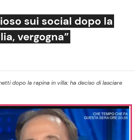
ioso sui social dopo la
talia, vergogna”
Cucina e Ricette
Consigli di Cucina
Dolci
Le Ricette in TV
tti dopo la rapina in villa: ha deciso di lasciare
Primi Piatti
Ricette Facili e Veloci
Ricette Feste
Ricette per Bambini