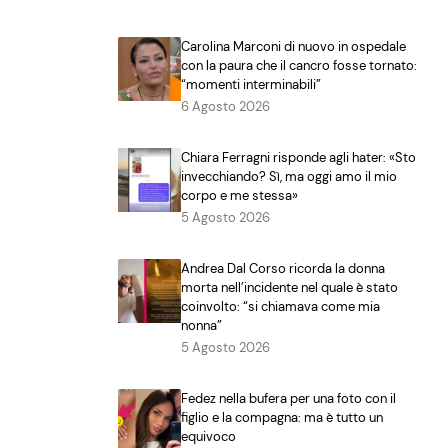
Carolina Marconi di nuovo in ospedale
con la paura che il cancro fosse tornato:
“momenti interminabili”
6 Agosto 2026
Chiara Ferragni risponde agli hater: «Sto
invecchiando? Sì, ma oggi amo il mio
corpo e me stessa»
5 Agosto 2026
Andrea Dal Corso ricorda la donna
morta nell’incidente nel quale è stato
coinvolto: “si chiamava come mia
nonna”
5 Agosto 2026
Fedez nella bufera per una foto con il
figlio e la compagna: ma è tutto un
equivoco