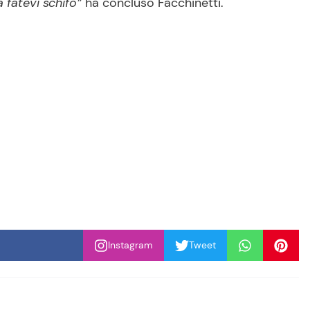
 fatevi schifo”
ha concluso Facchinetti.
Instagram
Tweet