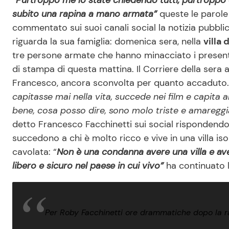
“
Purtroppo me lo state chiedendo tutti, purtroppo è
subito una rapina a mano armata”
queste le parole
commentato sui suoi canali social la notizia pubblic
riguarda la sua famiglia: domenica sera, nella
villa
tre persone armate che hanno minacciato i presenti
di stampa di questa mattina. Il Corriere della sera a
Francesco, ancora sconvolta per quanto accaduto
capitasse mai nella vita, succede nei film e capita 
bene, cosa posso dire, sono molo triste e amaregg
detto Francesco Facchinetti sui social rispondendo
succedono a chi è molto ricco e vive in una villa is
cavolata: “
Non è una condanna avere una villa e av
libero e sicuro nel paese in cui vivo”
ha continuato 
Per Roby Facchinetti ore drammatiche dopo la rap