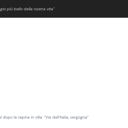
gio più bello della nostra vita”
ShowBiz
News Cinema
News Musica
News Spettacolo
dopo la rapina in villa: “Via dall’Italia, vergogna”